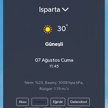
Isparta
Siyasetçi
Spor
°
30
Tebrik
Güneşli
Türkiye
07 Ağustos Cuma
11:45
Nem: %25, Basınç: 1008 hpa hPa,
Rüzgar: 1.19 m/s
Aksu
Atabey
Eğirdir
Gelendost