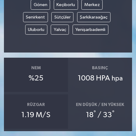
Gönen
Keçiborlu
Merkez
Senirkent
Sütçüler
Şarkikaraağaç
Uluborlu
Yalvaç
Yenişarbademli
NEM
BASINÇ
%25
1008 HPA
hpa
RÜZGAR
EN DÜŞÜK / EN YÜKSEK
°
°
1.19 M/S
18
/ 33