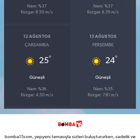
Nem: %37
Nem: %37
Rüzgar: 8.50 m/s
Rüzgar: 6.39 m/s
12 AĞUSTOS
13 AĞUSTOS
ÇARŞAMBA
PERŞEMBE
°
°
25
24
Güneşli
Güneşli
Nem: %36
Nem: %35
Rüzgar: 4.50 m/s
Rüzgar: 7.81 m/s
bomba15com, yepyeni temasıyla sizleri buluştururken, sadelik ve