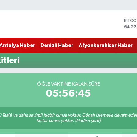
BITCO
64.22
DOLA
47,71
Antalya Haber
Denizli Haber
Afyonkarahisar Haber
EURO
55,03
STERL
tleri
64,24
GRAM 
6574.
BİST1
ÖĞLE VAKTINE KALAN SÜRE
13.79
05:56:44
Teâlâ'ya daha sevimli hiçbir kimse yoktur. Günah işlemeye devam eden 
hiçbir kimse yoktur. (Hadis-i şerif)