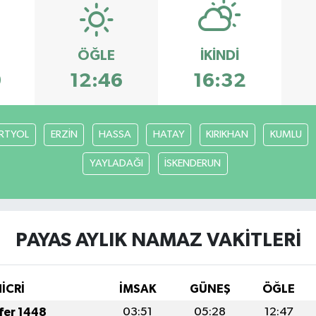
ÖĞLE
İKINDI
9
12:46
16:32
RTYOL
ERZİN
HASSA
HATAY
KIRIKHAN
KUMLU
YAYLADAĞI
İSKENDERUN
PAYAS AYLIK NAMAZ VAKITLERI
İCRİ
İMSAK
GÜNEŞ
ÖĞLE
afer 1448
03:51
05:28
12:47