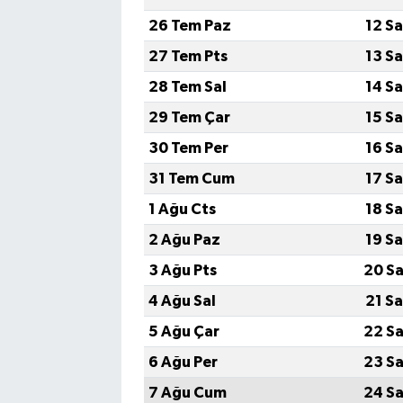
26 Tem Paz
12 S
27 Tem Pts
13 S
28 Tem Sal
14 S
29 Tem Çar
15 S
30 Tem Per
16 S
31 Tem Cum
17 S
1 Ağu Cts
18 S
2 Ağu Paz
19 S
3 Ağu Pts
20 Sa
4 Ağu Sal
21 S
5 Ağu Çar
22 Sa
6 Ağu Per
23 Sa
7 Ağu Cum
24 Sa