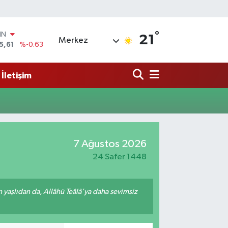
°
IN
21
Merkez
5,61
%-0.63
R
43
%0.16
İletişim
17
%-0.02
İN
63
%0.07
ALTIN
81
%1.44
00
7 Ağustos 2026
9
%70
24 Safer 1448
yaşlıdan da, Allâhü Teâlâ'ya daha sevimsiz