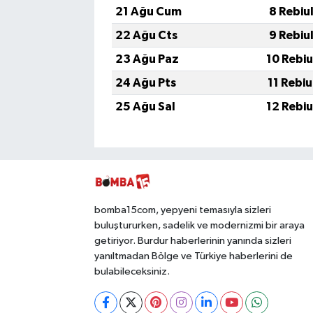
21 Ağu Cum
8 Rebiu
22 Ağu Cts
9 Rebiu
23 Ağu Paz
10 Rebi
24 Ağu Pts
11 Rebi
25 Ağu Sal
12 Rebi
bomba15com, yepyeni temasıyla sizleri
buluştururken, sadelik ve modernizmi bir araya
getiriyor. Burdur haberlerinin yanında sizleri
yanıltmadan Bölge ve Türkiye haberlerini de
bulabileceksiniz.