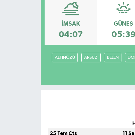
Siyasetçi
İMSAK
GÜNEŞ
Spor
04:07
05:3
Tebrik
Türkiye
ALTINÖZÜ
ARSUZ
BELEN
DÖ
H
25 Tem Cts
11 S