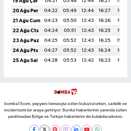
19 Ağu Çar
04:21
05:48
12:44
16:27
19:30
20 Ağu Per
04:22
05:49
12:44
16:27
19:28
21 Ağu Cum
04:23
05:50
12:43
16:26
19:27
22 Ağu Cts
04:24
05:51
12:43
16:25
19:26
23 Ağu Paz
04:25
05:52
12:43
16:25
19:24
24 Ağu Pts
04:27
05:52
12:43
16:24
19:23
25 Ağu Sal
04:28
05:53
12:42
16:23
19:22
bomba15com, yepyeni temasıyla sizleri buluştururken, sadelik ve
modernizmi bir araya getiriyor. Burdur haberlerinin yanında sizleri
yanıltmadan Bölge ve Türkiye haberlerini de bulabileceksiniz.