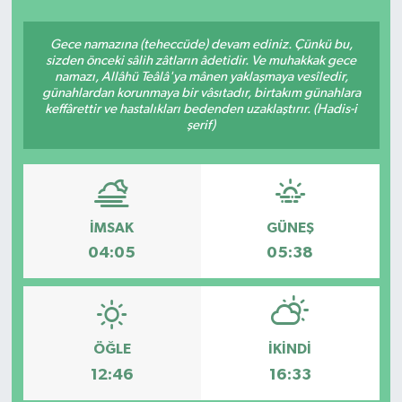
Siyasetçi
Gece namazına (teheccüde) devam ediniz. Çünkü bu,
sizden önceki sâlih zâtların âdetidir. Ve muhakkak gece
Spor
namazı, Allâhü Teâlâ'ya mânen yaklaşmaya vesîledir,
günahlardan korunmaya bir vâsıtadır, birtakım günahlara
keffârettir ve hastalıkları bedenden uzaklaştırır. (Hadis-i
Tebrik
şerif)
Türkiye
İMSAK
GÜNEŞ
04:05
05:38
ÖĞLE
İKINDI
12:46
16:33