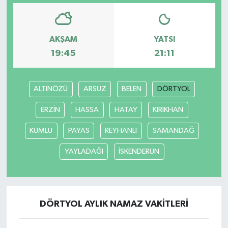
AKŞAM
YATSI
19:45
21:11
ALTINÖZÜ
ARSUZ
BELEN
DÖRTYOL
ERZİN
HASSA
HATAY
KIRIKHAN
KUMLU
PAYAS
REYHANLI
SAMANDAĞ
YAYLADAĞI
İSKENDERUN
DÖRTYOL AYLIK NAMAZ VAKITLERI