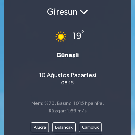
Giresun
Siyasetçi
Spor
°
19
Tebrik
Güneşli
Türkiye
10 Ağustos Pazartesi
08:15
Nem: %73, Basınç: 1015 hpa hPa,
Rüzgar: 1.69 m/s
Alucra
Bulancak
Çamoluk