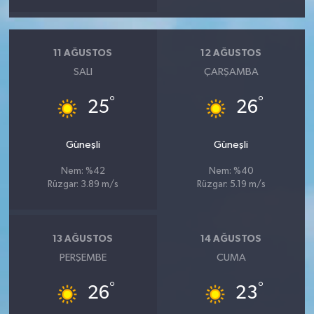
11 AĞUSTOS
12 AĞUSTOS
SALI
ÇARŞAMBA
°
°
25
26
Güneşli
Güneşli
Nem: %42
Nem: %40
Rüzgar: 3.89 m/s
Rüzgar: 5.19 m/s
13 AĞUSTOS
14 AĞUSTOS
PERŞEMBE
CUMA
°
°
26
23