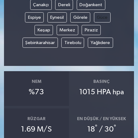
Çanakçı
Dereli
Doğankent
Espiye
Eynesil
Görele
Güce
Keşap
Merkez
Piraziz
Şebinkarahisar
Tirebolu
Yağlıdere
NEM
BASINÇ
%73
1015 HPA
hpa
RÜZGAR
EN DÜŞÜK / EN YÜKSEK
°
°
1.69 M/S
18
/ 30