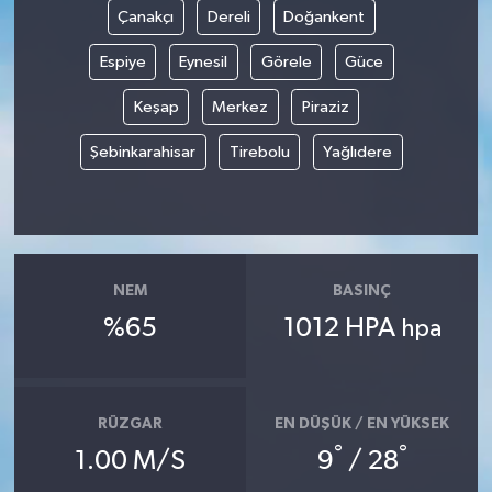
Çanakçı
Dereli
Doğankent
Espiye
Eynesil
Görele
Güce
Keşap
Merkez
Piraziz
Şebinkarahisar
Tirebolu
Yağlıdere
NEM
BASINÇ
%65
1012 HPA
hpa
RÜZGAR
EN DÜŞÜK / EN YÜKSEK
°
°
1.00 M/S
9
/ 28