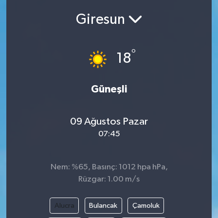
Giresun
Siyasetçi
Spor
°
18
Tebrik
Güneşli
Türkiye
09 Ağustos Pazar
07:45
Nem: %65, Basınç: 1012 hpa hPa,
Rüzgar: 1.00 m/s
Alucra
Bulancak
Çamoluk