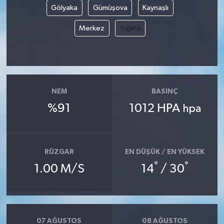
Gölyaka
Gümüşova
Kaynaşlı
Merkez
Yığılca
NEM
BASINÇ
%91
1012 HPA
hpa
RÜZGAR
EN DÜŞÜK / EN YÜKSEK
°
°
1.00 M/S
14
/ 30
07 AĞUSTOS
08 AĞUSTOS