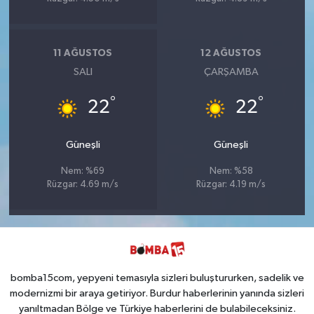
11 AĞUSTOS
12 AĞUSTOS
SALI
ÇARŞAMBA
°
°
22
22
Güneşli
Güneşli
Nem: %69
Nem: %58
Rüzgar: 4.69 m/s
Rüzgar: 4.19 m/s
bomba15com, yepyeni temasıyla sizleri buluştururken, sadelik ve
modernizmi bir araya getiriyor. Burdur haberlerinin yanında sizleri
yanıltmadan Bölge ve Türkiye haberlerini de bulabileceksiniz.