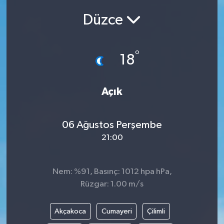
Düzce
Siyasetçi
Spor
°
18
Tebrik
Açık
Türkiye
06 Ağustos Perşembe
21:00
Nem: %91, Basınç: 1012 hpa hPa,
Rüzgar: 1.00 m/s
Akçakoca
Cumayeri
Çilimli