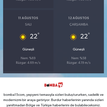
11 AĞUSTOS
12 AĞUSTOS
SALI
ÇARŞAMBA
°
°
22
22
Güneşli
Güneşli
Nem: %69
Nem: %58
Rüzgar: 4.69 m/s
Rüzgar: 4.19 m/s
bomba15com, yepyeni temasıyla sizleri buluştururken, sadelik ve
modernizmi bir araya getiriyor. Burdur haberlerinin yanında sizleri
yanıltmadan Bölge ve Türkiye haberlerini de bulabileceksiniz.