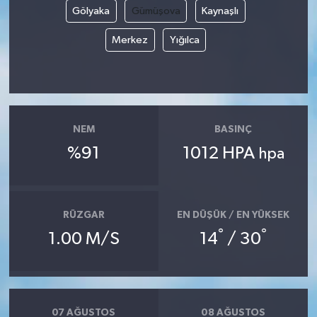
Gölyaka
Gümüşova
Kaynaşlı
Merkez
Yığılca
NEM
BASINÇ
%91
1012 HPA
hpa
RÜZGAR
EN DÜŞÜK / EN YÜKSEK
°
°
1.00 M/S
14
/ 30
07 AĞUSTOS
08 AĞUSTOS