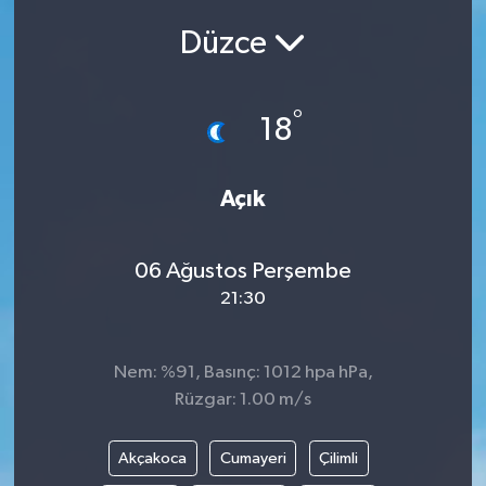
Düzce
Siyasetçi
Spor
°
18
Tebrik
Açık
Türkiye
06 Ağustos Perşembe
21:30
Nem: %91, Basınç: 1012 hpa hPa,
Rüzgar: 1.00 m/s
Akçakoca
Cumayeri
Çilimli