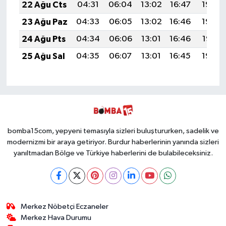
22 Ağu Cts
04:31
06:04
13:02
16:47
19:49
23 Ağu Paz
04:33
06:05
13:02
16:46
19:48
24 Ağu Pts
04:34
06:06
13:01
16:46
19:47
25 Ağu Sal
04:35
06:07
13:01
16:45
19:45
bomba15com, yepyeni temasıyla sizleri buluştururken, sadelik ve
modernizmi bir araya getiriyor. Burdur haberlerinin yanında sizleri
yanıltmadan Bölge ve Türkiye haberlerini de bulabileceksiniz.
Merkez Nöbetçi Eczaneler
Merkez Hava Durumu