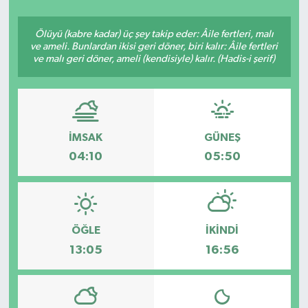
Siyasetçi
Ölüyü (kabre kadar) üç şey takip eder: Âile fertleri, malı
ve ameli. Bunlardan ikisi geri döner, biri kalır: Âile fertleri
Spor
ve malı geri döner, ameli (kendisiyle) kalır. (Hadis-i şerif)
Tebrik
Türkiye
İMSAK
GÜNEŞ
04:10
05:50
ÖĞLE
İKINDI
13:05
16:56