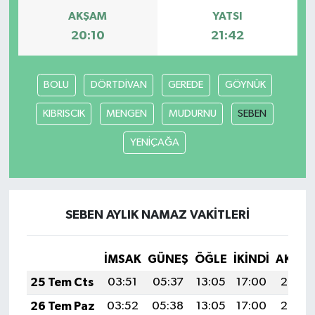
AKŞAM
YATSI
20:10
21:42
BOLU
DÖRTDİVAN
GEREDE
GÖYNÜK
KIBRISCIK
MENGEN
MUDURNU
SEBEN
YENİÇAĞA
SEBEN AYLIK NAMAZ VAKITLERI
İMSAK
GÜNEŞ
ÖĞLE
İKINDI
AKŞA
25 Tem Cts
03:51
05:37
13:05
17:00
20:23
26 Tem Paz
03:52
05:38
13:05
17:00
20:22