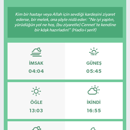
Siyasetçi
Kim bir hastayı veya Allah için sevdiği kardeşini ziyaret
ederse, bir melek, ona şöyle nidâ eder: "Ne iyi yaptın,
Spor
yürüdüğün yol ne hoş, (bu ziyaretle) Cennet'te kendine
bir köşk hazırladın!" (Hadis-i şerif)
Tebrik
Türkiye
İMSAK
GÜNEŞ
04:04
05:45
ÖĞLE
İKINDI
13:03
16:55