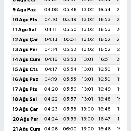
9 Ağu Paz
04:08
05:48
13:02
16:54
20:06
10 Ağu Pts
04:10
05:49
13:02
16:53
20:05
11 Ağu Sal
04:11
05:50
13:02
16:53
20:04
12 Ağu Çar
04:13
05:51
13:02
16:52
20:02
13 Ağu Per
04:14
05:52
13:02
16:52
20:01
14 Ağu Cum
04:16
05:53
13:01
16:51
20:00
15 Ağu Cts
04:17
05:54
13:01
16:50
19:58
16 Ağu Paz
04:19
05:55
13:01
16:50
19:57
17 Ağu Pts
04:20
05:56
13:01
16:49
19:56
18 Ağu Sal
04:22
05:57
13:01
16:48
19:54
19 Ağu Çar
04:23
05:58
13:00
16:48
19:53
20 Ağu Per
04:24
05:59
13:00
16:47
19:51
21 Ağu Cum
04:26
06:00
13:00
16:46
19:50