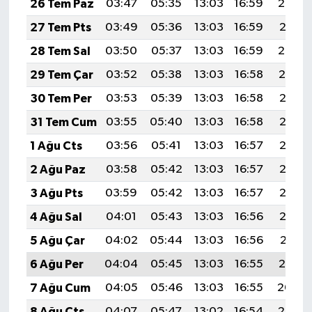
26 Tem Paz
03:47
05:35
13:03
16:59
20:22
27 Tem Pts
03:49
05:36
13:03
16:59
20:21
28 Tem Sal
03:50
05:37
13:03
16:59
20:20
29 Tem Çar
03:52
05:38
13:03
16:58
20:19
30 Tem Per
03:53
05:39
13:03
16:58
20:18
31 Tem Cum
03:55
05:40
13:03
16:58
20:17
1 Ağu Cts
03:56
05:41
13:03
16:57
20:16
2 Ağu Paz
03:58
05:42
13:03
16:57
20:15
3 Ağu Pts
03:59
05:42
13:03
16:57
20:13
4 Ağu Sal
04:01
05:43
13:03
16:56
20:12
5 Ağu Çar
04:02
05:44
13:03
16:56
20:11
6 Ağu Per
04:04
05:45
13:03
16:55
20:10
7 Ağu Cum
04:05
05:46
13:03
16:55
20:09
8 Ağu Cts
04:07
05:47
13:02
16:54
20:08