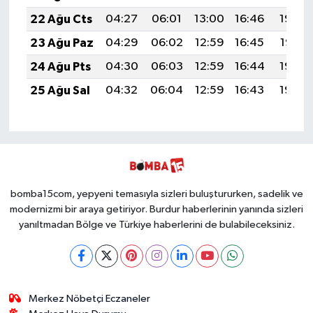
22 Ağu Cts
04:27
06:01
13:00
16:46
19:48
23 Ağu Paz
04:29
06:02
12:59
16:45
19:47
24 Ağu Pts
04:30
06:03
12:59
16:44
19:45
25 Ağu Sal
04:32
06:04
12:59
16:43
19:44
bomba15com, yepyeni temasıyla sizleri buluştururken, sadelik ve
modernizmi bir araya getiriyor. Burdur haberlerinin yanında sizleri
yanıltmadan Bölge ve Türkiye haberlerini de bulabileceksiniz.
Merkez Nöbetçi Eczaneler