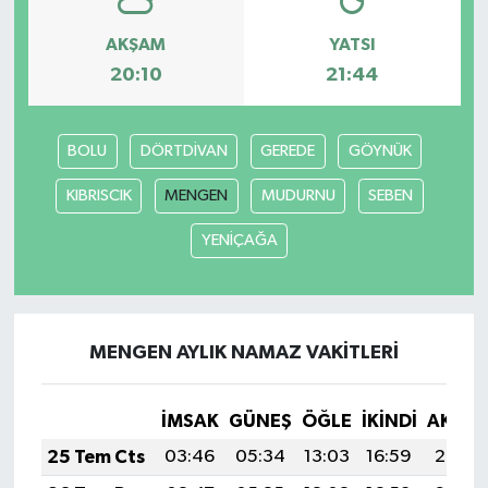
AKŞAM
YATSI
20:10
21:44
BOLU
DÖRTDİVAN
GEREDE
GÖYNÜK
KIBRISCIK
MENGEN
MUDURNU
SEBEN
YENİÇAĞA
MENGEN AYLIK NAMAZ VAKITLERI
İMSAK
GÜNEŞ
ÖĞLE
İKINDI
AKŞA
25 Tem Cts
03:46
05:34
13:03
16:59
20:23