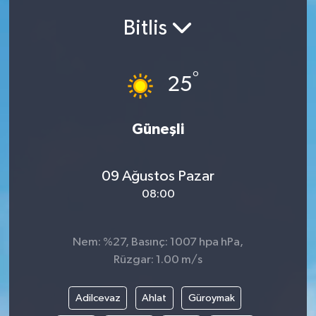
Bitlis
Siyasetçi
Spor
°
25
Tebrik
Güneşli
Türkiye
09 Ağustos Pazar
08:00
Nem: %27, Basınç: 1007 hpa hPa,
Rüzgar: 1.00 m/s
Adilcevaz
Ahlat
Güroymak