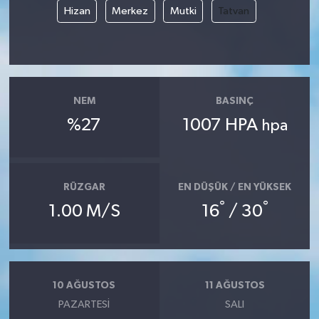
Hizan
Merkez
Mutki
Tatvan
NEM
BASINÇ
%27
1007 HPA
hpa
RÜZGAR
EN DÜŞÜK / EN YÜKSEK
°
°
1.00 M/S
16
/ 30
10 AĞUSTOS
11 AĞUSTOS
PAZARTESI
SALI