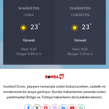
14 AĞUSTOS
15 AĞUSTOS
CUMA
CUMARTESI
°
°
23
23
Güneşli
Güneşli
Nem: %30
Nem: %30
Rüzgar: 6.89 m/s
Rüzgar: 3.39 m/s
bomba15com, yepyeni temasıyla sizleri buluştururken, sadelik ve
modernizmi bir araya getiriyor. Burdur haberlerinin yanında sizleri
yanıltmadan Bölge ve Türkiye haberlerini de bulabileceksiniz.