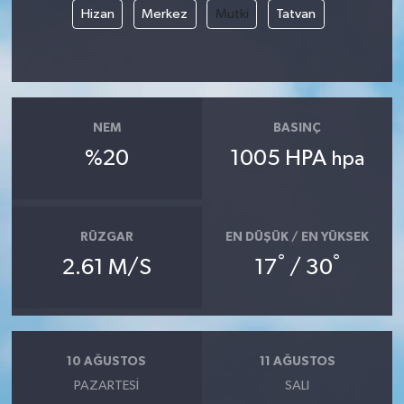
Hizan
Merkez
Mutki
Tatvan
NEM
BASINÇ
%20
1005 HPA
hpa
RÜZGAR
EN DÜŞÜK / EN YÜKSEK
°
°
2.61 M/S
17
/ 30
10 AĞUSTOS
11 AĞUSTOS
PAZARTESI
SALI