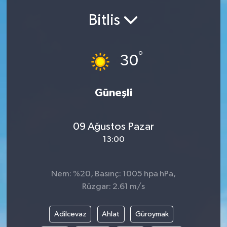
Bitlis
Siyasetçi
Spor
°
30
Tebrik
Güneşli
Türkiye
09 Ağustos Pazar
13:00
Nem: %20, Basınç: 1005 hpa hPa,
Rüzgar: 2.61 m/s
Adilcevaz
Ahlat
Güroymak