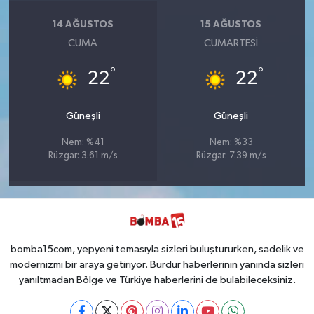
14 AĞUSTOS
15 AĞUSTOS
CUMA
CUMARTESI
°
°
22
22
Güneşli
Güneşli
Nem: %41
Nem: %33
Rüzgar: 3.61 m/s
Rüzgar: 7.39 m/s
bomba15com, yepyeni temasıyla sizleri buluştururken, sadelik ve
modernizmi bir araya getiriyor. Burdur haberlerinin yanında sizleri
yanıltmadan Bölge ve Türkiye haberlerini de bulabileceksiniz.