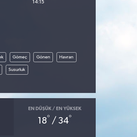
14:15
ek
Gömeç
Gönen
Havran
Susurluk
EN DÜŞÜK / EN YÜKSEK
°
°
18
/ 34