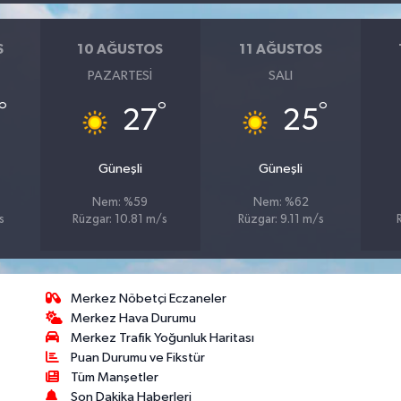
S
10 AĞUSTOS
11 AĞUSTOS
PAZARTESI
SALI
°
°
°
27
25
Güneşli
Güneşli
Nem: %59
Nem: %62
s
Rüzgar: 10.81 m/s
Rüzgar: 9.11 m/s
Merkez Nöbetçi Eczaneler
Merkez Hava Durumu
Merkez Trafik Yoğunluk Haritası
Puan Durumu ve Fikstür
Tüm Manşetler
Son Dakika Haberleri