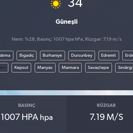
34
Güneşli
Nem: %28, Basınç: 1007 hpa hPa, Rüzgar: 7.19 m/s
dırma
Bigadiç
Burhaniye
Dursunbey
Edremit
Erd
esi
Kepsut
Manyas
Marmara
Savaştepe
Sındırgı
BASINÇ
RÜZGAR
1007 HPA
7.19 M/S
hpa