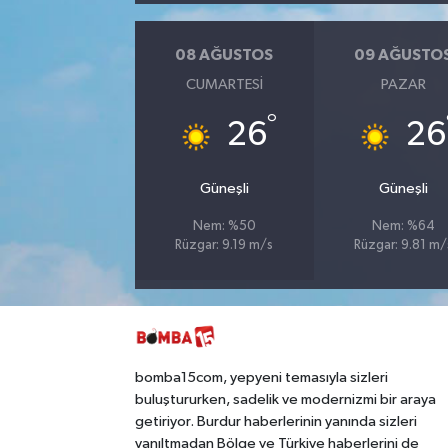
08 AĞUSTOS
09 AĞUSTO
CUMARTESI
PAZAR
°
26
26
Güneşli
Güneşli
Nem: %50
Nem: %64
Rüzgar: 9.19 m/s
Rüzgar: 9.81 m/
bomba15com, yepyeni temasıyla sizleri
buluştururken, sadelik ve modernizmi bir araya
getiriyor. Burdur haberlerinin yanında sizleri
yanıltmadan Bölge ve Türkiye haberlerini de