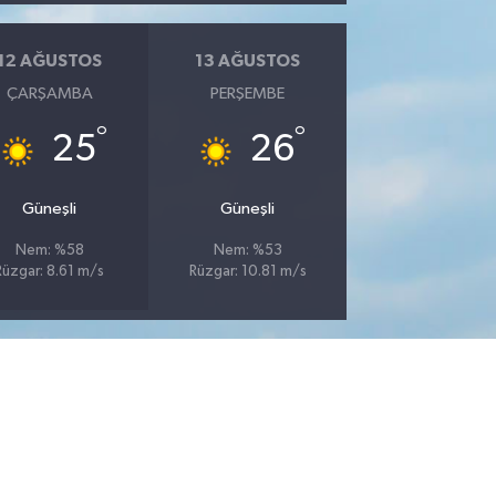
12 AĞUSTOS
13 AĞUSTOS
ÇARŞAMBA
PERŞEMBE
°
°
25
26
Güneşli
Güneşli
Nem: %58
Nem: %53
Rüzgar: 8.61 m/s
Rüzgar: 10.81 m/s