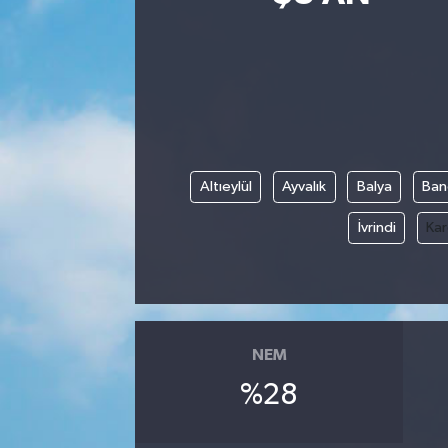
Siyasetçi
Spor
Tebrik
Altıeylül
Ayvalık
Balya
Ban
Türkiye
İvrindi
Kar
NEM
%28