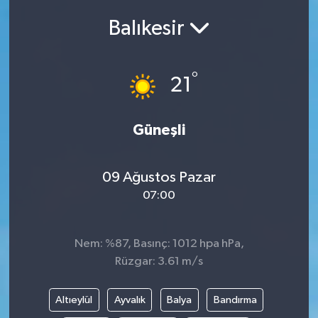
Balıkesir
Siyasetçi
Spor
°
21
Tebrik
Güneşli
Türkiye
09 Ağustos Pazar
07:00
Nem: %87, Basınç: 1012 hpa hPa,
Rüzgar: 3.61 m/s
Altıeylül
Ayvalık
Balya
Bandırma