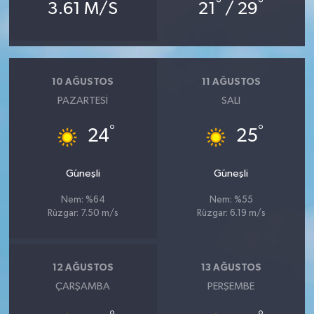
°
°
3.61 M/S
21
/ 29
10 AĞUSTOS
11 AĞUSTOS
PAZARTESI
SALI
°
°
24
25
Güneşli
Güneşli
Nem: %64
Nem: %55
Rüzgar: 7.50 m/s
Rüzgar: 6.19 m/s
12 AĞUSTOS
13 AĞUSTOS
ÇARŞAMBA
PERŞEMBE