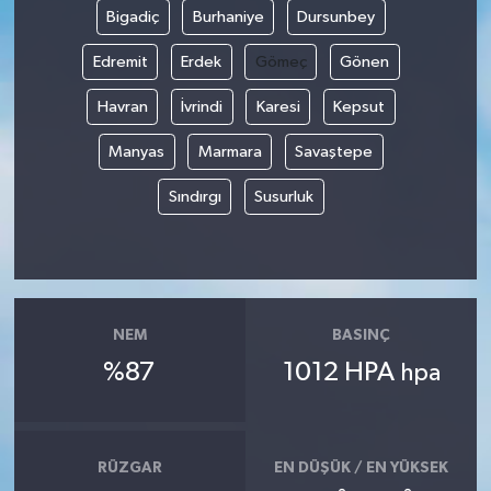
Bigadiç
Burhaniye
Dursunbey
Edremit
Erdek
Gömeç
Gönen
Havran
İvrindi
Karesi
Kepsut
Manyas
Marmara
Savaştepe
Sındırgı
Susurluk
NEM
BASINÇ
%87
1012 HPA
hpa
RÜZGAR
EN DÜŞÜK / EN YÜKSEK