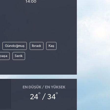
14:00
Gündoğmuş
İbradı
Kaş
paşa
Serik
EN DÜŞÜK / EN YÜKSEK
°
°
24
/ 34