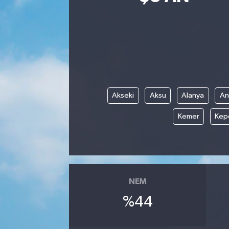
Siyasetçi
Spor
Tebrik
Akseki
Aksu
Alanya
An
Türkiye
Kemer
Kep
NEM
%44