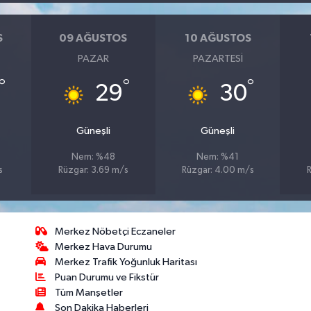
S
09 AĞUSTOS
10 AĞUSTOS
PAZAR
PAZARTESI
°
°
°
29
30
Güneşli
Güneşli
Nem: %48
Nem: %41
s
Rüzgar: 3.69 m/s
Rüzgar: 4.00 m/s
Merkez Nöbetçi Eczaneler
Merkez Hava Durumu
Merkez Trafik Yoğunluk Haritası
Puan Durumu ve Fikstür
Tüm Manşetler
Son Dakika Haberleri