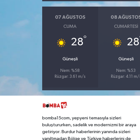
07 AĞUSTOS
08 AĞUSTO
CUMA
CUMARTESI
°
28
28
Güneşli
Güneşli
Nem: %58
Nem: %53
Rüzgar: 3.61 m/s
Rüzgar: 4.11 m/
bomba15com, yepyeni temasıyla sizleri
buluştururken, sadelik ve modernizmi bir araya
getiriyor. Burdur haberlerinin yanında sizleri
yanıltmadan Bölge ve Türkiye haberlerini de