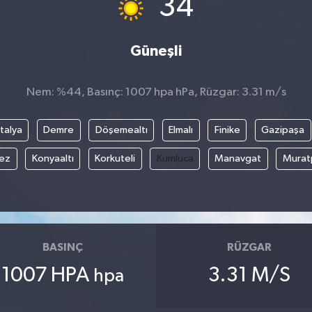
34
Güneşli
Nem: %44, Basınç: 1007 hpa hPa, Rüzgar: 3.31 m/s
talya
Demre
Döşemealtı
Elmalı
Finike
Gazipaşa
ez
Konyaaltı
Korkuteli
Kumluca
Manavgat
Murat
BASINÇ
RÜZGAR
1007 HPA
3.31 M/S
hpa