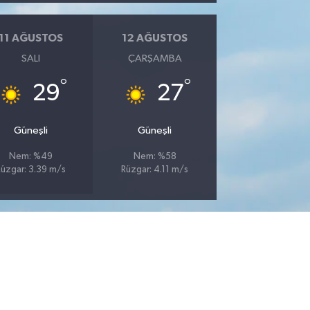
11 AĞUSTOS
12 AĞUSTOS
SALI
ÇARŞAMBA
°
°
29
27
Güneşli
Güneşli
Nem: %49
Nem: %58
Rüzgar: 3.39 m/s
Rüzgar: 4.11 m/s