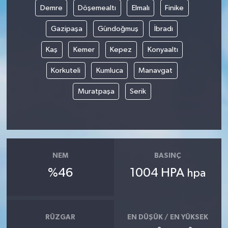
Demre
Döşemealtı
Elmalı
Finike
Gazipaşa
Gündoğmuş
İbradı
Kaş
Kemer
Kepez
Konyaaltı
Korkuteli
Kumluca
Manavgat
Muratpaşa
Serik
NEM
BASINÇ
%46
1004 HPA
hpa
RÜZGAR
EN DÜŞÜK / EN YÜKSEK