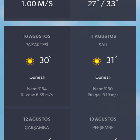
°
°
1.00 M/S
27
/ 33
10 AĞUSTOS
11 AĞUSTOS
PAZARTESI
SALI
°
°
30
31
Güneşli
Güneşli
Nem: %54
Nem: %50
Rüzgar: 6.39 m/s
Rüzgar: 6.19 m/s
12 AĞUSTOS
13 AĞUSTOS
ÇARŞAMBA
PERŞEMBE