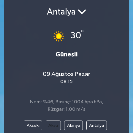
Antalya
Siyasetçi
Spor
°
30
Tebrik
Güneşli
Türkiye
09 Ağustos Pazar
08:15
Nem: %46, Basınç: 1004 hpa hPa,
Rüzgar: 1.00 m/s
Akseki
Aksu
Alanya
Antalya