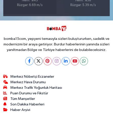
Nem: %43
Nem: %38
Rüzgar: 6.69 m/s
Rüzgar: 5.39 m/s
bomba15com, yepyeni temasıyla sizleri buluştururken, sadelik ve
modernizmi bir araya getiriyor. Burdur haberlerinin yanında sizleri
yanıltmadan Bölge ve Türkiye haberlerini de bulabileceksiniz.
Merkez Nöbetçi Eczaneler
Merkez Hava Durumu
Merkez Trafik Yoğunluk Haritası
Puan Durumu ve Fikstür
Tüm Manşetler
Son Dakika Haberleri
Haber Arşivi