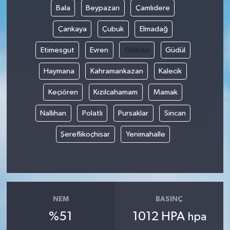
Bala
Beypazarı
Çamlıdere
Çankaya
Çubuk
Elmadağ
Etimesgut
Evren
Gölbaşı
Güdül
Haymana
Kahramankazan
Kalecik
Keçiören
Kızılcahamam
Mamak
Nallıhan
Polatlı
Pursaklar
Sincan
Şereflikoçhisar
Yenimahalle
NEM
BASINÇ
%51
1012 HPA
hpa