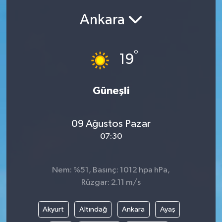
Ankara
Siyasetçi
Spor
°
19
Tebrik
Güneşli
Türkiye
09 Ağustos Pazar
07:30
Nem: %51, Basınç: 1012 hpa hPa,
Rüzgar: 2.11 m/s
Akyurt
Altındağ
Ankara
Ayaş