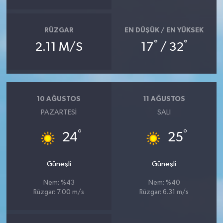
RÜZGAR
EN DÜŞÜK / EN YÜKSEK
°
°
2.11 M/S
17
/ 32
10 AĞUSTOS
11 AĞUSTOS
PAZARTESI
SALI
°
°
24
25
Güneşli
Güneşli
Nem: %43
Nem: %40
Rüzgar: 7.00 m/s
Rüzgar: 6.31 m/s