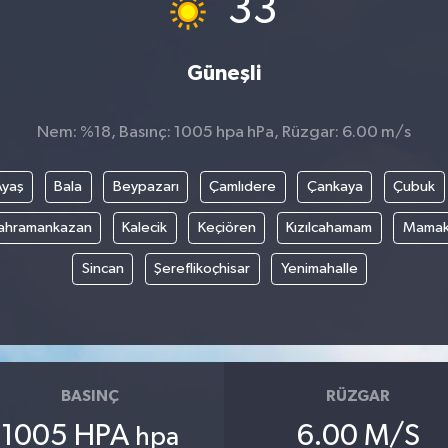
33
Güneşli
Nem: %18, Basınç: 1005 hpa hPa, Rüzgar: 6.00 m/s
Ayaş
Bala
Beypazarı
Çamlıdere
Çankaya
Çubuk
ahramankazan
Kalecik
Keçiören
Kızılcahamam
Mama
Sincan
Şereflikoçhisar
Yenimahalle
BASINÇ
RÜZGAR
1005 HPA
6.00 M/S
hpa