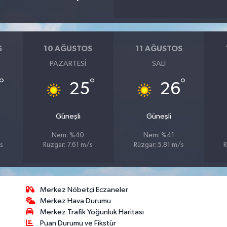
S
10 AĞUSTOS
11 AĞUSTOS
PAZARTESI
SALI
°
°
°
25
26
Güneşli
Güneşli
Nem: %40
Nem: %41
s
Rüzgar: 7.61 m/s
Rüzgar: 5.81 m/s
R
Merkez Nöbetçi Eczaneler
Merkez Hava Durumu
Merkez Trafik Yoğunluk Haritası
Puan Durumu ve Fikstür