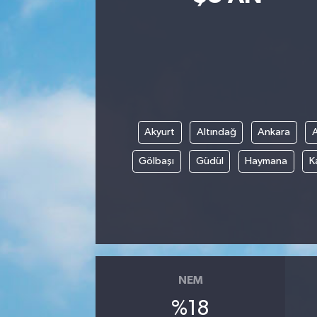
Siyasetçi
Spor
Tebrik
Akyurt
Altındağ
Ankara
Türkiye
Gölbaşı
Güdül
Haymana
K
NEM
%18