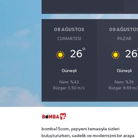
08 AĞUSTOS
09 AĞUSTO
CUMARTESI
PAZAR
°
26
26
Güneşli
Güneşli
Nem: %43
Nem: %36
Rüzgar: 5.50 m/s
Rüzgar: 8.69 m/
bomba15com, yepyeni temasıyla sizleri
buluştururken, sadelik ve modernizmi bir araya