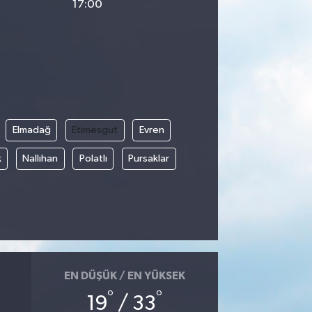
17:00
Elmadağ
Etimesgut
Evren
k
Nallıhan
Polatlı
Pursaklar
EN DÜŞÜK / EN YÜKSEK
°
°
19
/ 33