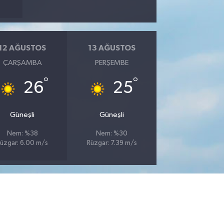
12 AĞUSTOS
13 AĞUSTOS
ÇARŞAMBA
PERŞEMBE
°
°
26
25
Güneşli
Güneşli
Nem: %38
Nem: %30
üzgar: 6.00 m/s
Rüzgar: 7.39 m/s