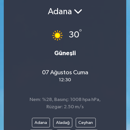
Adana
Siyasetçi
Spor
°
30
Tebrik
Güneşli
Türkiye
07 Ağustos Cuma
12:30
Nem: %28, Basınç: 1008 hpa hPa,
Rüzgar: 2.50 m/s
Adana
Aladağ
Ceyhan