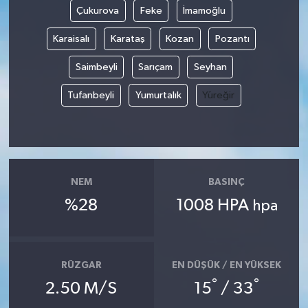
Çukurova
Feke
İmamoğlu
Karaisalı
Karataş
Kozan
Pozantı
Saimbeyli
Sarıçam
Seyhan
Tufanbeyli
Yumurtalık
Yüreğir
NEM
BASINÇ
%28
1008 HPA
hpa
RÜZGAR
EN DÜŞÜK / EN YÜKSEK
°
°
2.50 M/S
15
/ 33