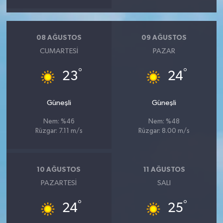
08 AĞUSTOS
09 AĞUSTOS
CUMARTESI
PAZAR
°
°
23
24
Güneşli
Güneşli
Nem: %46
Nem: %48
Rüzgar: 7.11 m/s
Rüzgar: 8.00 m/s
10 AĞUSTOS
11 AĞUSTOS
PAZARTESI
SALI
°
°
24
25