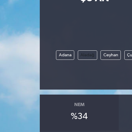
Siyasetçi
Spor
Tebrik
Adana
Aladağ
Ceyhan
Çu
Türkiye
NEM
%34