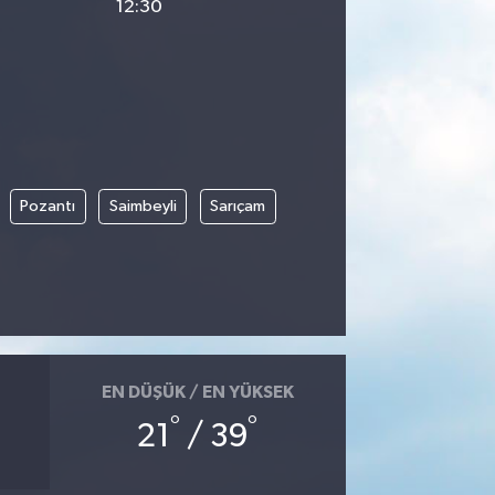
12:30
Pozantı
Saimbeyli
Sarıçam
EN DÜŞÜK / EN YÜKSEK
°
°
21
/ 39