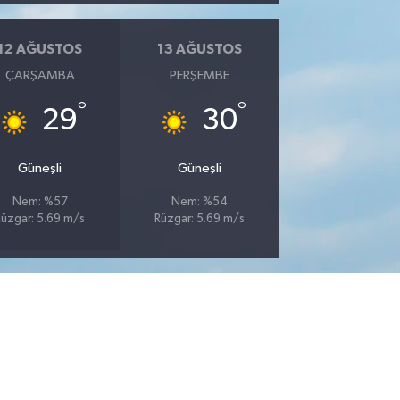
12 AĞUSTOS
13 AĞUSTOS
ÇARŞAMBA
PERŞEMBE
°
°
29
30
Güneşli
Güneşli
Nem: %57
Nem: %54
Rüzgar: 5.69 m/s
Rüzgar: 5.69 m/s