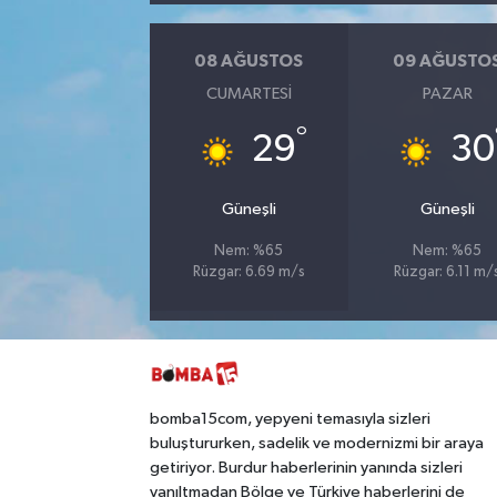
08 AĞUSTOS
09 AĞUSTO
CUMARTESI
PAZAR
°
29
30
Güneşli
Güneşli
Nem: %65
Nem: %65
Rüzgar: 6.69 m/s
Rüzgar: 6.11 m/
bomba15com, yepyeni temasıyla sizleri
buluştururken, sadelik ve modernizmi bir araya
getiriyor. Burdur haberlerinin yanında sizleri
yanıltmadan Bölge ve Türkiye haberlerini de