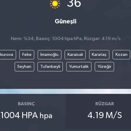
36
Güneşli
Nem: %34, Basınç: 1004 hpa hPa, Rüzgar: 4.19 m/s
kurova
Feke
İmamoğlu
Karaisalı
Karataş
Kozan
Seyhan
Tufanbeyli
Yumurtalık
Yüreğir
BASINÇ
RÜZGAR
1004 HPA
4.19 M/S
hpa