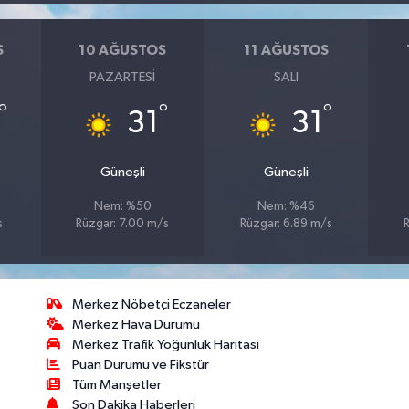
S
10 AĞUSTOS
11 AĞUSTOS
PAZARTESI
SALI
°
°
°
31
31
Güneşli
Güneşli
Nem: %50
Nem: %46
s
Rüzgar: 7.00 m/s
Rüzgar: 6.89 m/s
Merkez Nöbetçi Eczaneler
Merkez Hava Durumu
Merkez Trafik Yoğunluk Haritası
Puan Durumu ve Fikstür
Tüm Manşetler
Son Dakika Haberleri