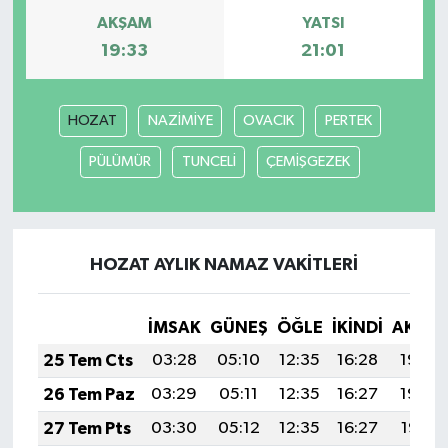
AKŞAM
YATSI
19:33
21:01
HOZAT
NAZİMİYE
OVACIK
PERTEK
PÜLÜMÜR
TUNCELİ
ÇEMİŞGEZEK
HOZAT AYLIK NAMAZ VAKITLERI
İMSAK
GÜNEŞ
ÖĞLE
İKINDI
AKŞA
25 Tem Cts
03:28
05:10
12:35
16:28
19:49
26 Tem Paz
03:29
05:11
12:35
16:27
19:48
27 Tem Pts
03:30
05:12
12:35
16:27
19:47