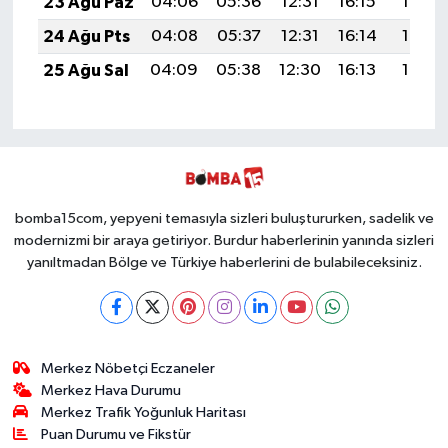
23 Ağu Paz
04:06
05:36
12:31
16:15
19:15
24 Ağu Pts
04:08
05:37
12:31
16:14
19:14
25 Ağu Sal
04:09
05:38
12:30
16:13
19:13
bomba15com, yepyeni temasıyla sizleri buluştururken, sadelik ve
modernizmi bir araya getiriyor. Burdur haberlerinin yanında sizleri
yanıltmadan Bölge ve Türkiye haberlerini de bulabileceksiniz.
Merkez Nöbetçi Eczaneler
Merkez Hava Durumu
Merkez Trafik Yoğunluk Haritası
Puan Durumu ve Fikstür