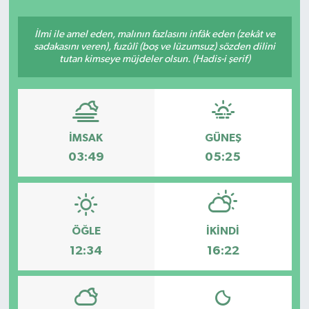
Siyasetçi
İlmi ile amel eden, malının fazlasını infâk eden (zekât ve
sadakasını veren), fuzûlî (boş ve lüzumsuz) sözden dilini
Spor
tutan kimseye müjdeler olsun. (Hadis-i şerif)
Tebrik
Türkiye
İMSAK
GÜNEŞ
03:49
05:25
ÖĞLE
İKINDI
12:34
16:22