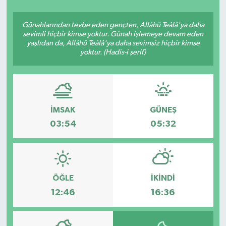
Siyasetçi
Günahlarından tevbe eden gençten, Allâhü Teâlâ'ya daha
sevimli hiçbir kimse yoktur. Günah işlemeye devam eden
Spor
yaşlıdan da, Allâhü Teâlâ'ya daha sevimsiz hiçbir kimse
yoktur. (Hadis-i şerif)
Tebrik
Türkiye
İMSAK
GÜNEŞ
03:54
05:32
ÖĞLE
İKINDI
12:46
16:36