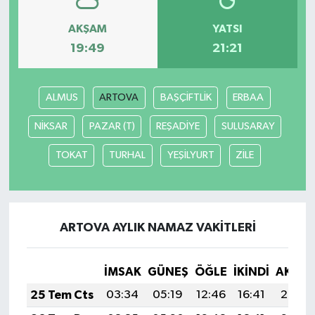
AKŞAM
YATSI
19:49
21:21
ALMUS
ARTOVA
BAŞÇİFTLİK
ERBAA
NİKSAR
PAZAR (T)
REŞADİYE
SULUSARAY
TOKAT
TURHAL
YEŞİLYURT
ZİLE
ARTOVA AYLIK NAMAZ VAKITLERI
İMSAK
GÜNEŞ
ÖĞLE
İKINDI
AKŞA
25 Tem Cts
03:34
05:19
12:46
16:41
20:03