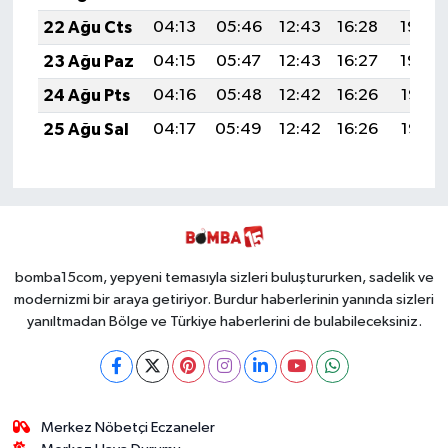
22 Ağu Cts
04:13
05:46
12:43
16:28
19:30
23 Ağu Paz
04:15
05:47
12:43
16:27
19:29
24 Ağu Pts
04:16
05:48
12:42
16:26
19:27
25 Ağu Sal
04:17
05:49
12:42
16:26
19:26
bomba15com, yepyeni temasıyla sizleri buluştururken, sadelik ve
modernizmi bir araya getiriyor. Burdur haberlerinin yanında sizleri
yanıltmadan Bölge ve Türkiye haberlerini de bulabileceksiniz.
Merkez Nöbetçi Eczaneler