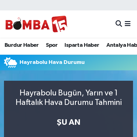
Bölge
Burdur Haber
Merkez Nöbetçi Eczaneler
Genel
Spor
Merkez Hava Durumu
Burdur Haber
Spor
Isparta Haber
Antalya Ha
Güncel
Isparta Haber
Merkez Trafik Yoğunluk Haritası
Hayrabolu Hava Durumu
Gündem
Antalya Haber
Süper Lig Puan Durumu ve Fikstür
İlçeler
Denizli Haber
Tüm Manşetler
Hayrabolu Bugün, Yarın ve 1
Isparta
Afyonkarahisar Haber
Son Dakika Haberleri
Haftalık Hava Durumu Tahmini
Polis Adliye
İletişim
Haber Arşivi
ŞU AN
Siyaset