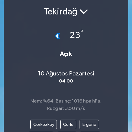
Tekirdağ
Siyasetçi
Spor
°
23
Tebrik
Açık
Türkiye
10 Ağustos Pazartesi
04:00
Nem: %64, Basınç: 1016 hpa hPa,
Rüzgar: 3.50 m/s
Çerkezköy
Çorlu
Ergene