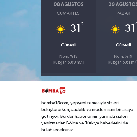
08 AĞUSTOS
09 AĞUSTO
CUMARTESI
PAZAR
°
31
31
Güneşli
Güneşli
Nem: %18
Nem: %19
Rüzgar: 6.89 m/s
Rüzgar: 5.61 m/
bomba15com, yepyeni temasıyla sizleri
buluştururken, sadelik ve modernizmi bir araya
getiriyor. Burdur haberlerinin yanında sizleri
yanıltmadan Bölge ve Türkiye haberlerini de
bulabileceksiniz.