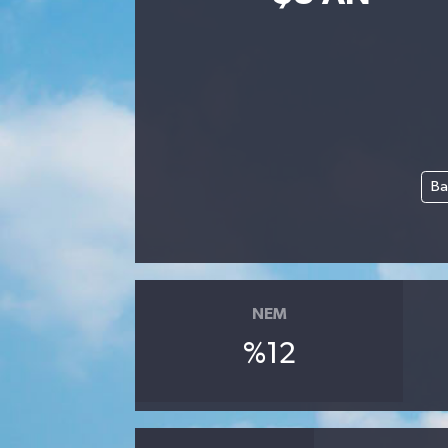
Siyasetçi
Spor
Tebrik
Ba
Türkiye
NEM
%12