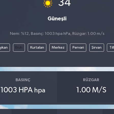
34
Güneşli
Nem: %12, Basınç: 1003 hpa hPa, Rüzgar: 1.00 m/s
ykan
Eruh
Kurtalan
Merkez
Pervari
Şirvan
Til
BASINÇ
RÜZGAR
1003 HPA
1.00 M/S
hpa