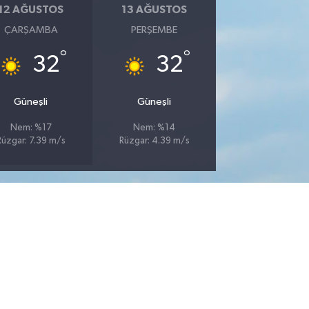
12 AĞUSTOS
13 AĞUSTOS
ÇARŞAMBA
PERŞEMBE
°
°
32
32
Güneşli
Güneşli
Nem: %17
Nem: %14
Rüzgar: 7.39 m/s
Rüzgar: 4.39 m/s