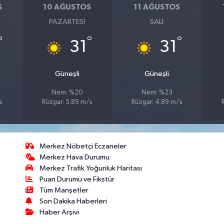
S
10 AĞUSTOS
11 AĞUSTOS
PAZARTESI
SALI
°
°
°
31
31
Güneşli
Güneşli
Nem: %20
Nem: %23
s
Rüzgar: 5.89 m/s
Rüzgar: 4.89 m/s
Merkez Nöbetçi Eczaneler
Merkez Hava Durumu
Merkez Trafik Yoğunluk Haritası
Puan Durumu ve Fikstür
Tüm Manşetler
Son Dakika Haberleri
Haber Arşivi