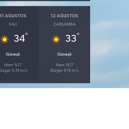
11 AĞUSTOS
12 AĞUSTOS
SALI
ÇARŞAMBA
°
°
34
33
Güneşli
Güneşli
Nem: %17
Nem: %17
Rüzgar: 6.39 m/s
Rüzgar: 8.19 m/s