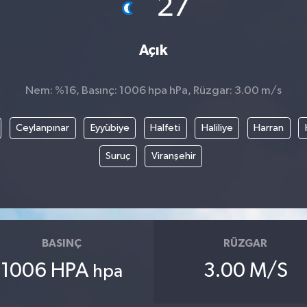
27
Açık
Nem: %16, Basınç: 1006 hpa hPa, Rüzgar: 3.00 m/s
Ceylanpınar
Eyyübiye
Halfeti
Haliliye
Harran
Suruç
Viranşehir
BASINÇ
RÜZGAR
1006 HPA
3.00 M/S
hpa