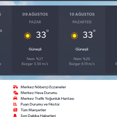
S
09 AĞUSTOS
10 AĞUSTOS
PAZAR
PAZARTESI
°
°
°
33
33
Güneşli
Güneşli
Nem: %27
Nem: %20
s
Rüzgar: 5.50 m/s
Rüzgar: 6.19 m/s
Merkez Nöbetçi Eczaneler
Merkez Hava Durumu
Merkez Trafik Yoğunluk Haritası
Puan Durumu ve Fikstür
Tüm Manşetler
Son Dakika Haberleri