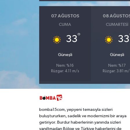
07 AĞUSTOS
08 AĞUSTO
CUMA
CUMARTESI
°
33
33
Güneşli
Güneşli
Nem: %16
Nem: %17
Rüzgar: 4.11 m/s
Rüzgar: 3.81 m/
bomba15com, yepyeni temasıyla sizleri
buluştururken, sadelik ve modernizmi bir araya
getiriyor. Burdur haberlerinin yanında sizleri
yanıltmadan Bölge ve Türkiye haberlerini de