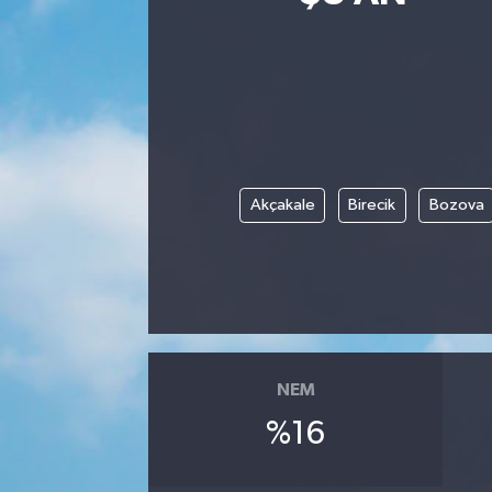
Siyasetçi
Spor
Tebrik
Akçakale
Birecik
Bozova
Türkiye
NEM
%16