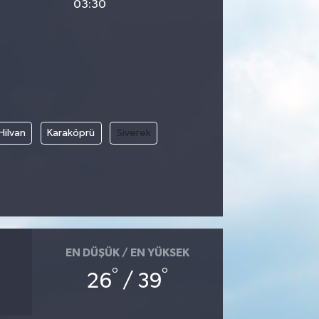
03:30
Hilvan
Karaköprü
Siverek
EN DÜŞÜK / EN YÜKSEK
°
°
26
/ 39