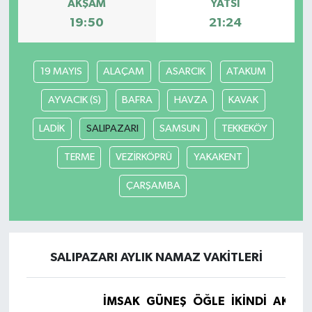
AKŞAM
YATSI
19:50
21:24
19 MAYIS
ALAÇAM
ASARCIK
ATAKUM
AYVACIK (S)
BAFRA
HAVZA
KAVAK
LADİK
SALIPAZARI
SAMSUN
TEKKEKÖY
TERME
VEZİRKÖPRÜ
YAKAKENT
ÇARŞAMBA
SALIPAZARI AYLIK NAMAZ VAKITLERI
İMSAK
GÜNEŞ
ÖĞLE
İKINDI
AKŞA