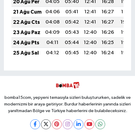
20 Ağu Per
04:05
05:40
12:41
16:28
19:32
21 Ağu Cum
04:06
05:41
12:41
16:27
19:31
22 Ağu Cts
04:08
05:42
12:41
16:27
19:29
23 Ağu Paz
04:09
05:43
12:40
16:26
19:28
24 Ağu Pts
04:11
05:44
12:40
16:25
19:26
25 Ağu Sal
04:12
05:45
12:40
16:24
19:25
bomba15com, yepyeni temasıyla sizleri buluştururken, sadelik ve
modernizmi bir araya getiriyor. Burdur haberlerinin yanında sizleri
yanıltmadan Bölge ve Türkiye haberlerini de bulabileceksiniz.