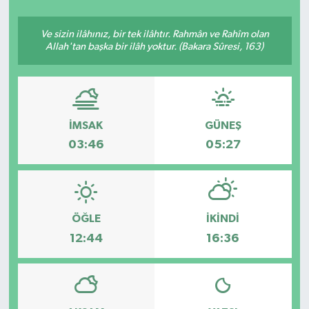
Siyasetçi
Ve sizin ilâhınız, bir tek ilâhtır. Rahmân ve Rahîm olan
Allah'tan başka bir ilâh yoktur. (Bakara Sûresi, 163)
Spor
Tebrik
İMSAK
GÜNEŞ
Türkiye
03:46
05:27
ÖĞLE
İKINDI
12:44
16:36