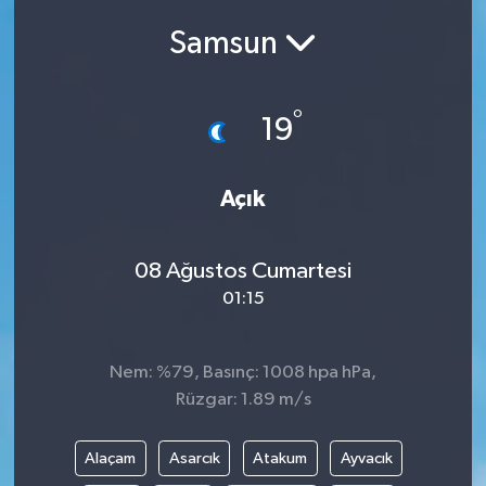
Samsun
Siyasetçi
Spor
°
19
Tebrik
Açık
Türkiye
08 Ağustos Cumartesi
01:15
Nem: %79, Basınç: 1008 hpa hPa,
Rüzgar: 1.89 m/s
Alaçam
Asarcık
Atakum
Ayvacık