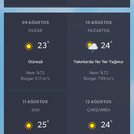
09 AĞUSTOS
10 AĞUSTOS
PAZAR
PAZARTESI
°
°
23
24
Güneşli
Yakınlarda Yer Yer Yağmur
Nem: %72
Nem: %72
Rüzgar: 5.11 m/s
Rüzgar: 7.69 m/s
11 AĞUSTOS
12 AĞUSTOS
SALI
ÇARŞAMBA
°
°
25
24