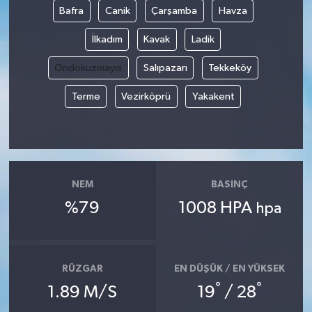
Bafra
Canik
Çarşamba
Havza
İlkadım
Kavak
Ladik
Ondokuzmayıs
Salıpazarı
Tekkeköy
Terme
Vezirköprü
Yakakent
NEM
BASINÇ
%79
1008 HPA
hpa
RÜZGAR
EN DÜŞÜK / EN YÜKSEK
°
°
1.89 M/S
19
/ 28