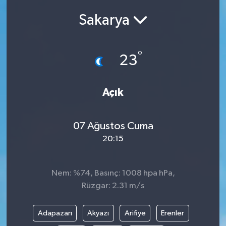
Sakarya
Siyasetçi
Spor
°
23
Tebrik
Açık
Türkiye
07 Ağustos Cuma
20:15
Nem: %74, Basınç: 1008 hpa hPa,
Rüzgar: 2.31 m/s
Adapazarı
Akyazı
Arifiye
Erenler