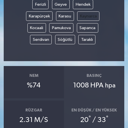
Ferizli
Geyve
Hendek
Karapürçek
Karasu
Kaynarca
Kocaali
Pamukova
Sapanca
Serdivan
Söğütlü
Taraklı
NEM
BASINÇ
%74
1008 HPA
hpa
RÜZGAR
EN DÜŞÜK / EN YÜKSEK
°
°
2.31 M/S
20
/ 33