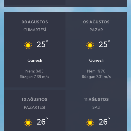
08 AĞUSTOS
09 AĞUSTOS
CUMARTESI
PAZAR
°
°
25
25
Güneşli
Güneşli
Nem: %63
Nem: %70
Rüzgar: 7.39 m/s
Rüzgar: 7.31 m/s
10 AĞUSTOS
11 AĞUSTOS
PAZARTESI
SALI
°
°
26
26