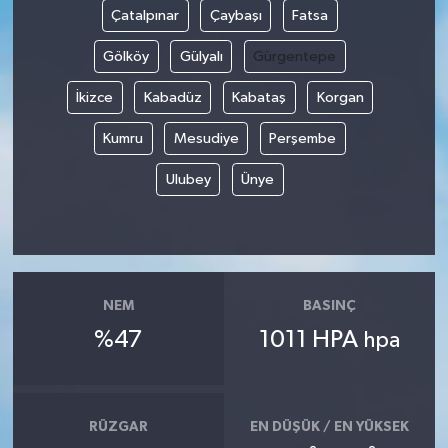
Çatalpınar
Çaybaşı
Fatsa
Gölköy
Gülyalı
Gürgentepe
İkizce
Kabadüz
Kabataş
Korgan
Kumru
Mesudiye
Perşembe
Ulubey
Ünye
NEM
BASINÇ
%47
1011 HPA
hpa
RÜZGAR
EN DÜŞÜK / EN YÜKSEK