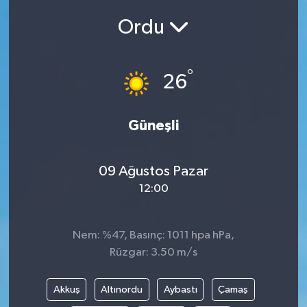
Ordu
Siyasetçi
Spor
°
26
Tebrik
Güneşli
Türkiye
09 Ağustos Pazar
12:00
Nem: %47, Basınç: 1011 hpa hPa,
Rüzgar: 3.50 m/s
Akkuş
Altınordu
Aybastı
Çamaş