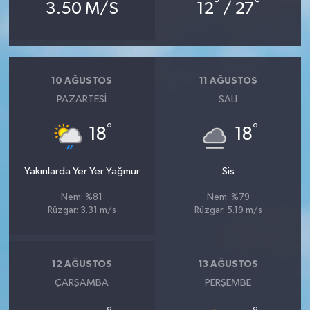
°
°
3.50 M/S
12
/ 27
10 AĞUSTOS
11 AĞUSTOS
PAZARTESI
SALI
°
°
18
18
Yakınlarda Yer Yer Yağmur
Sis
Nem: %81
Nem: %79
Rüzgar: 3.31 m/s
Rüzgar: 5.19 m/s
12 AĞUSTOS
13 AĞUSTOS
ÇARŞAMBA
PERŞEMBE