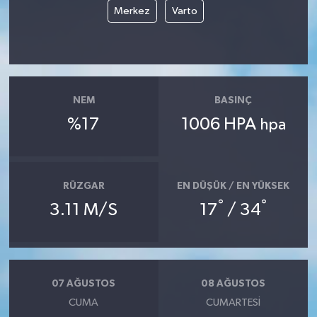
Merkez
Varto
NEM
BASINÇ
%17
1006 HPA
hpa
RÜZGAR
EN DÜŞÜK / EN YÜKSEK
°
°
3.11 M/S
17
/ 34
07 AĞUSTOS
08 AĞUSTOS
CUMA
CUMARTESI