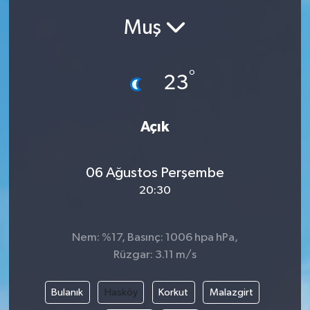
Muş
Siyasetçi
Spor
°
23
Tebrik
Açık
Türkiye
06 Ağustos Perşembe
20:30
Nem: %17, Basınç: 1006 hpa hPa,
Rüzgar: 3.11 m/s
Bulanık
Hasköy
Korkut
Malazgirt