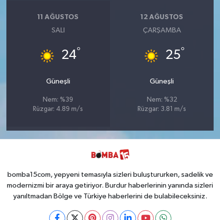
11 AĞUSTOS
12 AĞUSTOS
SALI
ÇARŞAMBA
°
°
24
25
Güneşli
Güneşli
Nem: %39
Nem: %32
Rüzgar: 4.89 m/s
Rüzgar: 3.81 m/s
bomba15com, yepyeni temasıyla sizleri buluştururken, sadelik ve
modernizmi bir araya getiriyor. Burdur haberlerinin yanında sizleri
yanıltmadan Bölge ve Türkiye haberlerini de bulabileceksiniz.