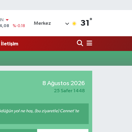
°
IN
31
Merkez
4,08
%-0.18
R
36
%0.18
İletişim
10
%0.32
İN
11
%0.38
ALTIN
.55
%0.03
00
8 Ağustos 2026
9
%-14
25 Safer 1448
rüdüğün yol ne hoş, (bu ziyaretle) Cennet'te