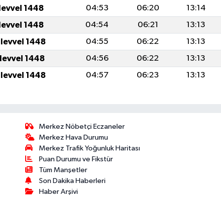
levvel 1448
04:53
06:20
13:14
levvel 1448
04:54
06:21
13:13
ulevvel 1448
04:55
06:22
13:13
ulevvel 1448
04:56
06:22
13:13
ulevvel 1448
04:57
06:23
13:13
Merkez Nöbetçi Eczaneler
Merkez Hava Durumu
Merkez Trafik Yoğunluk Haritası
Puan Durumu ve Fikstür
Tüm Manşetler
Son Dakika Haberleri
Haber Arşivi