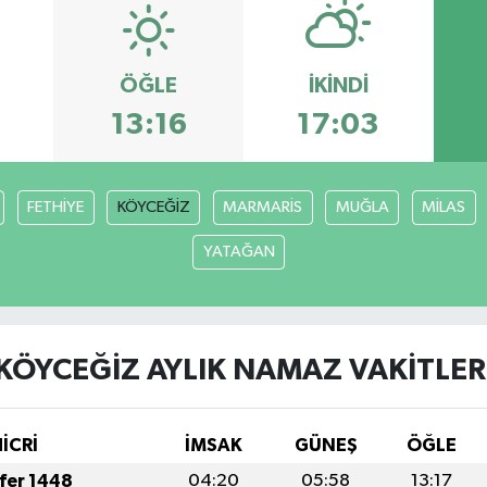
ÖĞLE
İKINDI
9
13:16
17:03
FETHİYE
KÖYCEĞİZ
MARMARİS
MUĞLA
MİLAS
YATAĞAN
KÖYCEĞİZ AYLIK NAMAZ VAKITLER
HİCRİ
İMSAK
GÜNEŞ
ÖĞLE
afer 1448
04:20
05:58
13:17