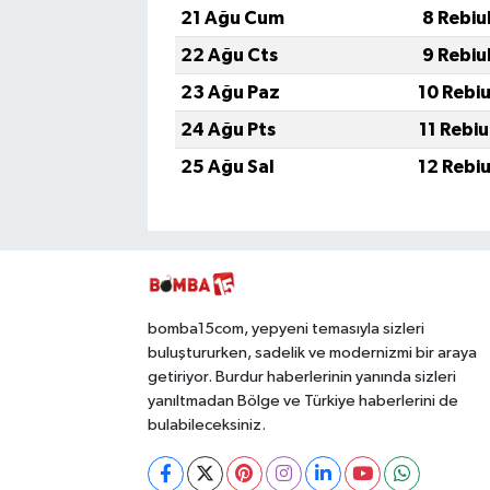
21 Ağu Cum
8 Rebiu
22 Ağu Cts
9 Rebiu
23 Ağu Paz
10 Rebi
24 Ağu Pts
11 Rebi
25 Ağu Sal
12 Rebi
bomba15com, yepyeni temasıyla sizleri
buluştururken, sadelik ve modernizmi bir araya
getiriyor. Burdur haberlerinin yanında sizleri
yanıltmadan Bölge ve Türkiye haberlerini de
bulabileceksiniz.