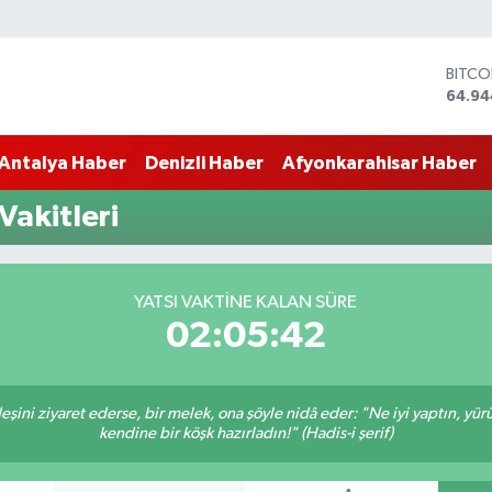
BITCO
64.94
DOLA
47,74
Antalya Haber
Denizli Haber
Afyonkarahisar Haber
EURO
55,25
STERL
akitleri
64,48
GRAM 
6660
BİST1
YATSI VAKTINE KALAN SÜRE
13.77
02:05:41
deşini ziyaret ederse, bir melek, ona şöyle nidâ eder: "Ne iyi yaptın, yü
kendine bir köşk hazırladın!" (Hadis-i şerif)