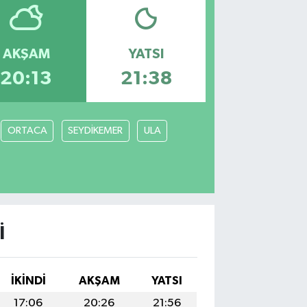
AKŞAM
YATSI
20:13
21:38
ORTACA
SEYDİKEMER
ULA
I
İKINDI
AKŞAM
YATSI
17:06
20:26
21:56