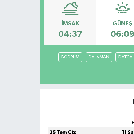
Siyasetçi
İMSAK
GÜNEŞ
Spor
04:37
06:0
Tebrik
Türkiye
BODRUM
DALAMAN
DATÇA
25 Tem Cts
11 S