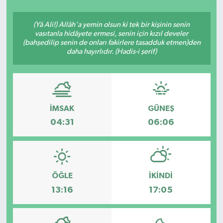
Siyasetçi
(Yâ Ali!) Allâh'a yemin olsun ki tek bir kişinin senin
vasıtanla hidâyete ermesi, senin için kızıl develer
Spor
(bahşedilip senin de onları fakirlere tasadduk etmen)den
daha hayırlıdır. (Hadis-i şerif)
Tebrik
Türkiye
İMSAK
GÜNEŞ
04:31
06:06
ÖĞLE
İKINDI
13:16
17:05