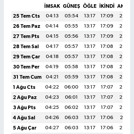
İMSAK
GÜNEŞ
ÖĞLE
İKINDI
AKŞA
25 Tem Cts
04:13
05:54
13:17
17:09
20:30
26 Tem Paz
04:14
05:55
13:17
17:09
20:29
27 Tem Pts
04:15
05:56
13:17
17:09
20:28
28 Tem Sal
04:17
05:57
13:17
17:08
20:27
29 Tem Çar
04:18
05:57
13:17
17:08
20:27
30 Tem Per
04:19
05:58
13:17
17:08
20:26
31 Tem Cum
04:21
05:59
13:17
17:08
20:25
1 Ağu Cts
04:22
06:00
13:17
17:07
20:24
2 Ağu Paz
04:23
06:01
13:17
17:07
20:23
3 Ağu Pts
04:25
06:02
13:17
17:07
20:22
4 Ağu Sal
04:26
06:03
13:17
17:06
20:21
5 Ağu Çar
04:27
06:03
13:17
17:06
20:20