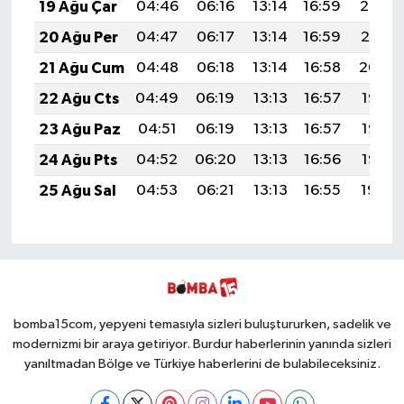
19 Ağu Çar
04:46
06:16
13:14
16:59
20:02
20 Ağu Per
04:47
06:17
13:14
16:59
20:01
21 Ağu Cum
04:48
06:18
13:14
16:58
20:00
22 Ağu Cts
04:49
06:19
13:13
16:57
19:58
23 Ağu Paz
04:51
06:19
13:13
16:57
19:57
24 Ağu Pts
04:52
06:20
13:13
16:56
19:56
25 Ağu Sal
04:53
06:21
13:13
16:55
19:54
bomba15com, yepyeni temasıyla sizleri buluştururken, sadelik ve
modernizmi bir araya getiriyor. Burdur haberlerinin yanında sizleri
yanıltmadan Bölge ve Türkiye haberlerini de bulabileceksiniz.