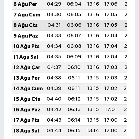
6 Ağu Per
04:29
06:04
13:16
17:06
20:18
7 Ağu Cum
04:30
06:05
13:16
17:05
20:17
8 Ağu Cts
04:31
06:06
13:16
17:05
20:16
9 Ağu Paz
04:33
06:07
13:16
17:04
20:15
10 Ağu Pts
04:34
06:08
13:16
17:04
20:14
11 Ağu Sal
04:35
06:09
13:16
17:04
20:13
12 Ağu Çar
04:37
06:10
13:16
17:03
20:12
13 Ağu Per
04:38
06:11
13:15
17:03
20:10
14 Ağu Cum
04:39
06:11
13:15
17:02
20:09
15 Ağu Cts
04:40
06:12
13:15
17:02
20:08
16 Ağu Paz
04:42
06:13
13:15
17:01
20:06
17 Ağu Pts
04:43
06:14
13:15
17:00
20:05
18 Ağu Sal
04:44
06:15
13:14
17:00
20:04