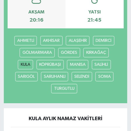
AKŞAM
YATSI
20:16
21:45
AHMETLİ
AKHİSAR
ALAŞEHİR
DEMİRCİ
GÖLMARMARA
GÖRDES
KIRKAĞAÇ
KULA
KÖPRÜBAŞI
MANİSA
SALİHLİ
SARIGÖL
SARUHANLI
SELENDİ
SOMA
TURGUTLU
KULA AYLIK NAMAZ VAKITLERI