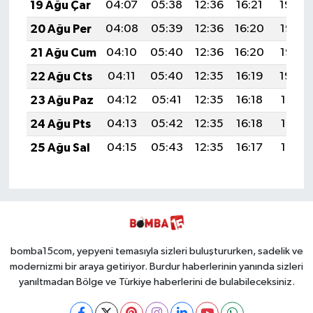
19 Ağu Çar
04:07
05:38
12:36
16:21
19:24
20 Ağu Per
04:08
05:39
12:36
16:20
19:23
21 Ağu Cum
04:10
05:40
12:36
16:20
19:22
22 Ağu Cts
04:11
05:40
12:35
16:19
19:20
23 Ağu Paz
04:12
05:41
12:35
16:18
19:19
24 Ağu Pts
04:13
05:42
12:35
16:18
19:17
25 Ağu Sal
04:15
05:43
12:35
16:17
19:16
bomba15com, yepyeni temasıyla sizleri buluştururken, sadelik ve
modernizmi bir araya getiriyor. Burdur haberlerinin yanında sizleri
yanıltmadan Bölge ve Türkiye haberlerini de bulabileceksiniz.