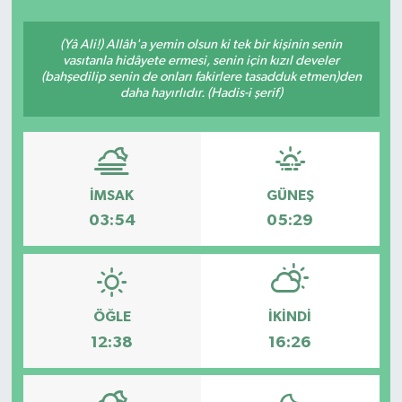
Siyasetçi
(Yâ Ali!) Allâh'a yemin olsun ki tek bir kişinin senin
vasıtanla hidâyete ermesi, senin için kızıl develer
Spor
(bahşedilip senin de onları fakirlere tasadduk etmen)den
daha hayırlıdır. (Hadis-i şerif)
Tebrik
Türkiye
İMSAK
GÜNEŞ
03:54
05:29
ÖĞLE
İKINDI
12:38
16:26