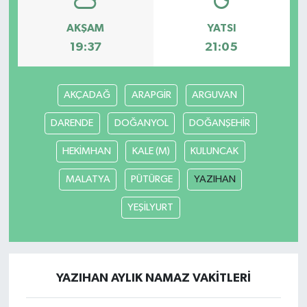
AKŞAM
YATSI
19:37
21:05
AKÇADAĞ
ARAPGİR
ARGUVAN
DARENDE
DOĞANYOL
DOĞANŞEHİR
HEKİMHAN
KALE (M)
KULUNCAK
MALATYA
PÜTÜRGE
YAZIHAN
YEŞİLYURT
YAZIHAN AYLIK NAMAZ VAKITLERI