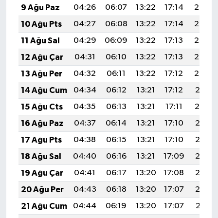
9 Ağu Paz
04:26
06:07
13:22
17:14
20:27
10 Ağu Pts
04:27
06:08
13:22
17:14
20:26
11 Ağu Sal
04:29
06:09
13:22
17:13
20:25
12 Ağu Çar
04:31
06:10
13:22
17:13
20:23
13 Ağu Per
04:32
06:11
13:22
17:12
20:22
14 Ağu Cum
04:34
06:12
13:21
17:12
20:21
15 Ağu Cts
04:35
06:13
13:21
17:11
20:19
16 Ağu Paz
04:37
06:14
13:21
17:10
20:18
17 Ağu Pts
04:38
06:15
13:21
17:10
20:16
18 Ağu Sal
04:40
06:16
13:21
17:09
20:15
19 Ağu Çar
04:41
06:17
13:20
17:08
20:13
20 Ağu Per
04:43
06:18
13:20
17:07
20:12
21 Ağu Cum
04:44
06:19
13:20
17:07
20:11