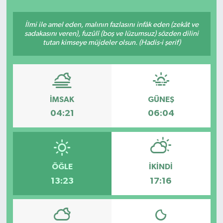
Siyasetçi
İlmi ile amel eden, malının fazlasını infâk eden (zekât ve
sadakasını veren), fuzûlî (boş ve lüzumsuz) sözden dilini
Spor
tutan kimseye müjdeler olsun. (Hadis-i şerif)
Tebrik
Türkiye
İMSAK
GÜNEŞ
04:21
06:04
ÖĞLE
İKINDI
13:23
17:16