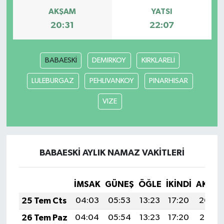
AKŞAM
YATSI
20:31
22:07
BABAESKİ
DEMIRKOY
KIRKLARELİ
LULEBURGAZ
PEHLIVANKOY
PINARHISAR
VIZE
BABAESKİ AYLIK NAMAZ VAKITLERI
İMSAK
GÜNEŞ
ÖĞLE
İKINDI
AKŞA
25 Tem Cts
04:03
05:53
13:23
17:20
20:44
26 Tem Paz
04:04
05:54
13:23
17:20
20:43