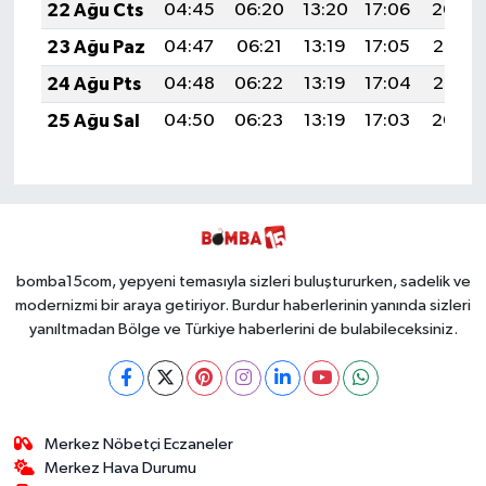
22 Ağu Cts
04:45
06:20
13:20
17:06
20:09
23 Ağu Paz
04:47
06:21
13:19
17:05
20:07
24 Ağu Pts
04:48
06:22
13:19
17:04
20:06
25 Ağu Sal
04:50
06:23
13:19
17:03
20:04
bomba15com, yepyeni temasıyla sizleri buluştururken, sadelik ve
modernizmi bir araya getiriyor. Burdur haberlerinin yanında sizleri
yanıltmadan Bölge ve Türkiye haberlerini de bulabileceksiniz.
Merkez Nöbetçi Eczaneler
Merkez Hava Durumu