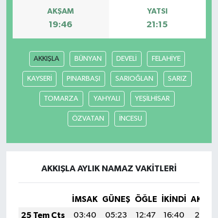
AKŞAM
YATSI
19:46
21:15
AKKIŞLA
BÜNYAN
DEVELİ
FELAHİYE
KAYSERİ
PINARBAŞI
SARIOĞLAN
SARIZ
TOMARZA
YAHYALI
YEŞİLHİSAR
ÖZVATAN
İNCESU
AKKIŞLA AYLIK NAMAZ VAKITLERI
İMSAK
GÜNEŞ
ÖĞLE
İKINDI
AKŞA
25 Tem Cts
03:40
05:23
12:47
16:40
20:01