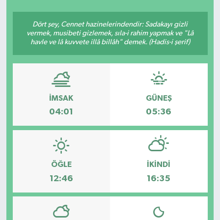
Siyasetçi
Dört şey, Cennet hazinelerindendir: Sadakayı gizli
vermek, musibeti gizlemek, sıla-i rahim yapmak ve "Lâ
Spor
havle ve lâ kuvvete illâ billâh" demek. (Hadis-i şerif)
Tebrik
Türkiye
İMSAK
GÜNEŞ
04:01
05:36
ÖĞLE
İKINDI
12:46
16:35