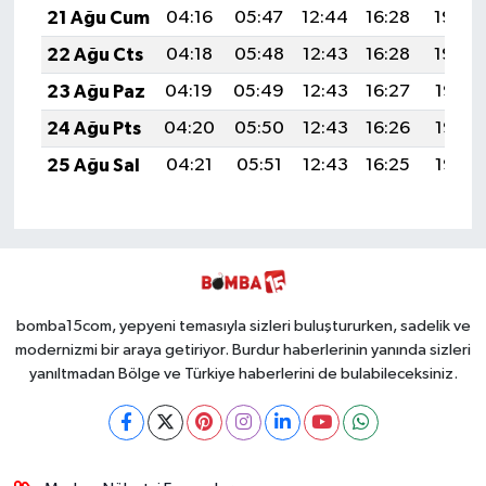
21 Ağu Cum
04:16
05:47
12:44
16:28
19:30
22 Ağu Cts
04:18
05:48
12:43
16:28
19:29
23 Ağu Paz
04:19
05:49
12:43
16:27
19:28
24 Ağu Pts
04:20
05:50
12:43
16:26
19:26
25 Ağu Sal
04:21
05:51
12:43
16:25
19:25
bomba15com, yepyeni temasıyla sizleri buluştururken, sadelik ve
modernizmi bir araya getiriyor. Burdur haberlerinin yanında sizleri
yanıltmadan Bölge ve Türkiye haberlerini de bulabileceksiniz.