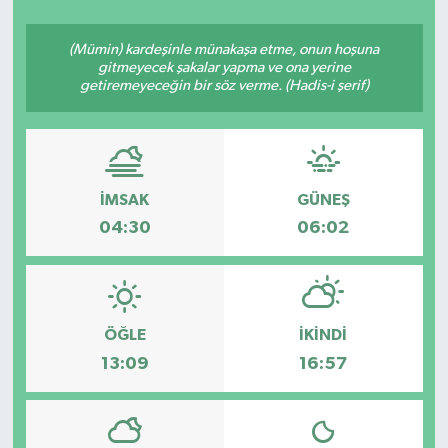
Siyasetçi
(Mümin) kardeşinle münakaşa etme, onun hoşuna
gitmeyecek şakalar yapma ve ona yerine
Spor
getiremeyeceğin bir söz verme. (Hadis-i şerif)
Tebrik
Türkiye
İMSAK
GÜNEŞ
04:30
06:02
ÖĞLE
İKINDI
13:09
16:57