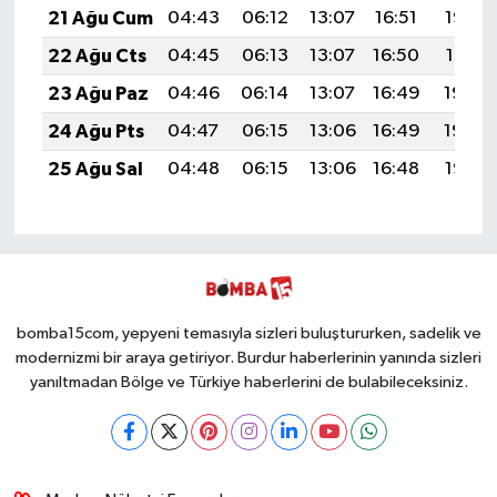
21 Ağu Cum
04:43
06:12
13:07
16:51
19:52
22 Ağu Cts
04:45
06:13
13:07
16:50
19:51
23 Ağu Paz
04:46
06:14
13:07
16:49
19:49
24 Ağu Pts
04:47
06:15
13:06
16:49
19:48
25 Ağu Sal
04:48
06:15
13:06
16:48
19:47
bomba15com, yepyeni temasıyla sizleri buluştururken, sadelik ve
modernizmi bir araya getiriyor. Burdur haberlerinin yanında sizleri
yanıltmadan Bölge ve Türkiye haberlerini de bulabileceksiniz.