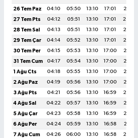
26 Tem Paz
04:10
05:50
13:10
17:01
20:21
27 Tem Pts
04:12
05:51
13:10
17:01
20:20
28 Tem Sal
04:13
05:51
13:10
17:01
20:19
29 Tem Çar
04:14
05:52
13:10
17:01
20:19
30 Tem Per
04:15
05:53
13:10
17:00
20:18
31 Tem Cum
04:17
05:54
13:10
17:00
20:17
1 Ağu Cts
04:18
05:55
13:10
17:00
20:16
2 Ağu Paz
04:19
05:56
13:10
17:00
20:15
3 Ağu Pts
04:21
05:56
13:10
16:59
20:14
4 Ağu Sal
04:22
05:57
13:10
16:59
20:13
5 Ağu Çar
04:23
05:58
13:10
16:59
20:12
6 Ağu Per
04:24
05:59
13:10
16:58
20:11
7 Ağu Cum
04:26
06:00
13:10
16:58
20:10