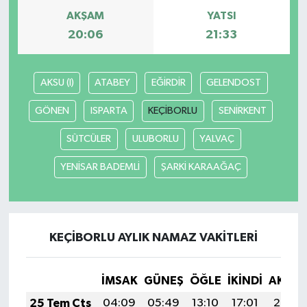
AKŞAM
YATSI
20:06
21:33
AKSU (I)
ATABEY
EĞİRDİR
GELENDOST
GÖNEN
ISPARTA
KEÇİBORLU
SENİRKENT
SÜTCÜLER
ULUBORLU
YALVAÇ
YENİSAR BADEMLİ
ŞARKİ KARAAĞAÇ
KEÇİBORLU AYLIK NAMAZ VAKITLERI
İMSAK
GÜNEŞ
ÖĞLE
İKINDI
AKŞA
25 Tem Cts
04:09
05:49
13:10
17:01
20:22