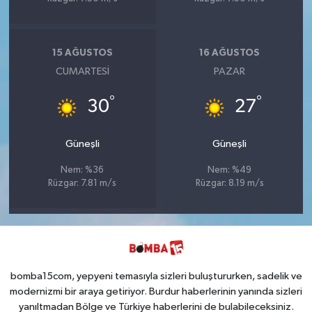
15 AĞUSTOS
16 AĞUSTOS
CUMARTESI
PAZAR
°
°
30
27
Güneşli
Güneşli
Nem: %36
Nem: %49
Rüzgar: 7.81 m/s
Rüzgar: 8.19 m/s
bomba15com, yepyeni temasıyla sizleri buluştururken, sadelik ve
modernizmi bir araya getiriyor. Burdur haberlerinin yanında sizleri
yanıltmadan Bölge ve Türkiye haberlerini de bulabileceksiniz.