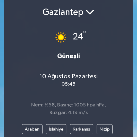
Gaziantep
Siyasetçi
Spor
°
24
Tebrik
Güneşli
Türkiye
10 Ağustos Pazartesi
05:45
Nem: %58, Basınç: 1005 hpa hPa,
Rüzgar: 4.19 m/s
Araban
İslahiye
Karkamış
Nizip