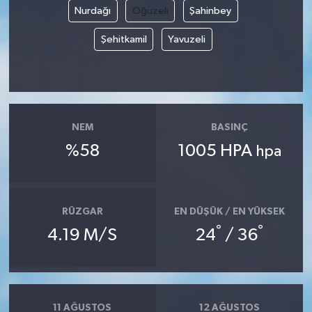
Nurdağı
Oğuzeli
Şahinbey
Şehitkamil
Yavuzeli
NEM
BASINÇ
%58
1005 HPA
hpa
RÜZGAR
EN DÜŞÜK / EN YÜKSEK
°
°
4.19 M/S
24
/ 36
11 AĞUSTOS
12 AĞUSTOS