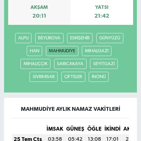
AKŞAM
YATSI
20:11
21:42
ALPU
BEYLİKOVA
ESKİŞEHİR
GÜNYÜZÜ
HAN
MAHMUDİYE
MİHALGAZİ
MİHALIÇÇIK
SARICAKAYA
SEYİTGAZİ
SİVRİHİSAR
ÇİFTELER
İNÖNÜ
MAHMUDİYE AYLIK NAMAZ VAKITLERI
İMSAK
GÜNEŞ
ÖĞLE
İKINDI
AKŞA
25 Tem Cts
03:58
05:42
13:08
17:01
20:23