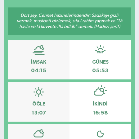
Siyasetçi
Dört şey, Cennet hazinelerindendir: Sadakayı gizli
vermek, musibeti gizlemek, sıla-i rahim yapmak ve "Lâ
Spor
havle ve lâ kuvvete illâ billâh" demek. (Hadis-i şerif)
Tebrik
Türkiye
İMSAK
GÜNEŞ
04:15
05:53
ÖĞLE
İKINDI
13:07
16:58