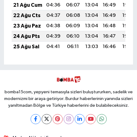
21 Ağu Cum
04:36
06:07
13:04
16:49
19:52
22 Ağu Cts
04:37
06:08
13:04
16:49
19:50
23 Ağu Paz
04:38
06:09
13:04
16:48
19:49
24 Ağu Pts
04:39
06:10
13:04
16:47
19:48
25 Ağu Sal
04:41
06:11
13:03
16:46
19:46
bomba15com, yepyeni temasıyla sizleri buluştururken, sadelik ve
modernizmi bir araya getiriyor. Burdur haberlerinin yanında sizleri
yanıltmadan Bölge ve Türkiye haberlerini de bulabileceksiniz.