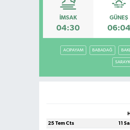
Siyasetçi
İMSAK
GÜNEŞ
Spor
04:30
06:0
Tebrik
ACIPAYAM
BABADAĞ
BAK
Türkiye
SARAY
25 Tem Cts
11 S