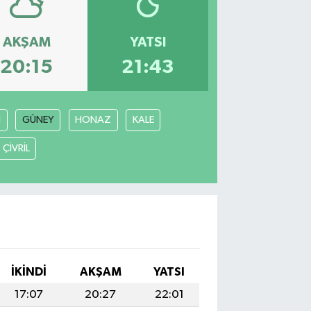
AKŞAM
YATSI
20:15
21:43
İ
GÜNEY
HONAZ
KALE
ÇİVRİL
İKINDI
AKŞAM
YATSI
17:07
20:27
22:01