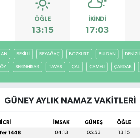
ÖĞLE
İKINDI
4
13:15
17:03
LAN
BEKİLLİ
BEYAĞAÇ
BOZKURT
BULDAN
DENİZL
KÖY
SERİNHİSAR
TAVAS
ÇAL
ÇAMELİ
ÇARDAK
GÜNEY AYLIK NAMAZ VAKITLERI
HİCRİ
İMSAK
GÜNEŞ
ÖĞLE
afer 1448
04:13
05:53
13:15