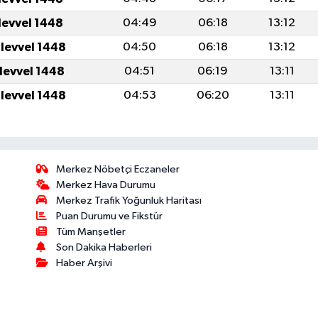
levvel 1448
04:49
06:18
13:12
ulevvel 1448
04:50
06:18
13:12
ulevvel 1448
04:51
06:19
13:11
ulevvel 1448
04:53
06:20
13:11
Merkez Nöbetçi Eczaneler
Merkez Hava Durumu
Merkez Trafik Yoğunluk Haritası
Puan Durumu ve Fikstür
Tüm Manşetler
Son Dakika Haberleri
Haber Arşivi