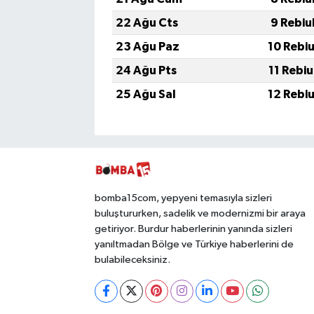
22 Ağu Cts
9 Rebiu
23 Ağu Paz
10 Rebi
24 Ağu Pts
11 Rebi
25 Ağu Sal
12 Rebi
bomba15com, yepyeni temasıyla sizleri
buluştururken, sadelik ve modernizmi bir araya
getiriyor. Burdur haberlerinin yanında sizleri
yanıltmadan Bölge ve Türkiye haberlerini de
bulabileceksiniz.