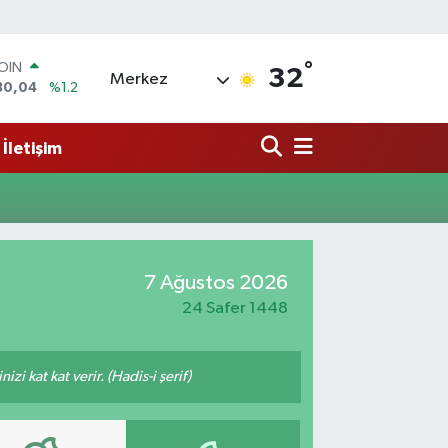
°
COIN
32
Merkez
30,04
%1.2
AR
7106
%0.17
İletişim
O
652
%0.27
LİN
4046
%0.35
M ALTIN
8.99
%2.59
100
7 Ağustos 2026
73
%-19
24 Safer 1448
i kat kat verir. (Hadis-i şerif)