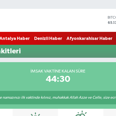
BIT
65.1
DOL
47,
Antalya Haber
Denizli Haber
Afyonkarahisar Haber
EUR
55,1
STER
itleri
64,
GRA
664
BİST
İMSAK VAKTINE KALAN SÜRE
13.7
44:29
 namazınızı ilk vaktinde kılınız, muhakkak Allah Azze ve Celle, size ecriniz