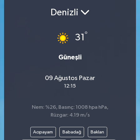
Denizli
Siyasetçi
Spor
°
31
Tebrik
Güneşli
Türkiye
09 Ağustos Pazar
12:15
Nem: %26, Basınç: 1008 hpa hPa,
Rüzgar: 4.19 m/s
Acıpayam
Babadağ
Baklan