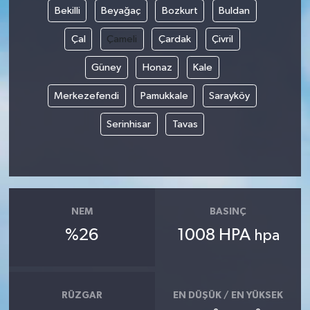
Bekilli
Beyağaç
Bozkurt
Buldan
Çal
Çameli
Çardak
Çivril
Güney
Honaz
Kale
Merkezefendi
Pamukkale
Sarayköy
Serinhisar
Tavas
NEM
BASINÇ
%26
1008 HPA
hpa
RÜZGAR
EN DÜŞÜK / EN YÜKSEK