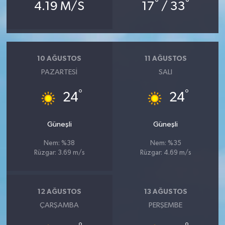
°
°
4.19 M/S
17
/ 33
10 AĞUSTOS
11 AĞUSTOS
PAZARTESI
SALI
°
°
24
24
Güneşli
Güneşli
Nem: %38
Nem: %35
Rüzgar: 3.69 m/s
Rüzgar: 4.69 m/s
12 AĞUSTOS
13 AĞUSTOS
ÇARŞAMBA
PERŞEMBE