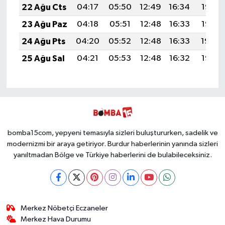
22 Ağu Cts
04:17
05:50
12:49
16:34
19:37
23 Ağu Paz
04:18
05:51
12:48
16:33
19:35
24 Ağu Pts
04:20
05:52
12:48
16:33
19:34
25 Ağu Sal
04:21
05:53
12:48
16:32
19:32
bomba15com, yepyeni temasıyla sizleri buluştururken, sadelik ve
modernizmi bir araya getiriyor. Burdur haberlerinin yanında sizleri
yanıltmadan Bölge ve Türkiye haberlerini de bulabileceksiniz.
Merkez Nöbetçi Eczaneler
Merkez Hava Durumu