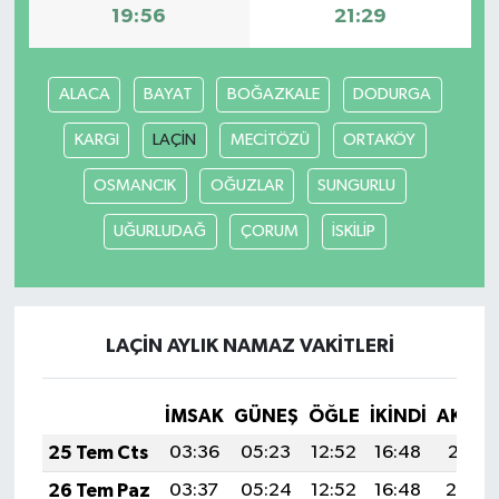
19:56
21:29
ALACA
BAYAT
BOĞAZKALE
DODURGA
KARGI
LAÇİN
MECİTÖZÜ
ORTAKÖY
OSMANCIK
OĞUZLAR
SUNGURLU
UĞURLUDAĞ
ÇORUM
İSKİLİP
LAÇİN AYLIK NAMAZ VAKITLERI
İMSAK
GÜNEŞ
ÖĞLE
İKINDI
AKŞA
25 Tem Cts
03:36
05:23
12:52
16:48
20:11
26 Tem Paz
03:37
05:24
12:52
16:48
20:10