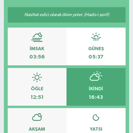
Siyasetçi
Nasihat edici olarak ölüm yeter. (Hadis-i şerif)
Spor
Tebrik
İMSAK
GÜNEŞ
Türkiye
03:56
05:37
ÖĞLE
İKINDI
12:51
16:43
AKŞAM
YATSI