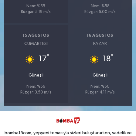
Nem: %55
Nem: %58
Rüzgar: 5.19 m/s
Rüzgar: 6.00 m/s
15 AĞUSTOS
16 AĞUSTOS
CUMARTESI
PAZAR
°
°
17
18
Güneşli
Güneşli
Nem: %56
Nem: %50
Rüzgar: 3.50 m/s
Rüzgar: 4.11 m/s
bomba15com, yepyeni temasıyla sizleri buluştururken, sadelik ve