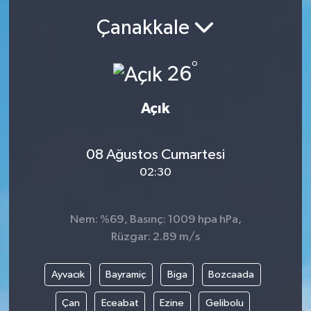
Çanakkale
Siyasetçi
Spor
°
26
Tebrik
Açık
Türkiye
08 Ağustos Cumartesi
02:30
Nem: %69, Basınç: 1009 hpa hPa,
Rüzgar: 2.89 m/s
Ayvacık
Bayramiç
Biga
Bozcaada
Çan
Eceabat
Ezine
Gelibolu