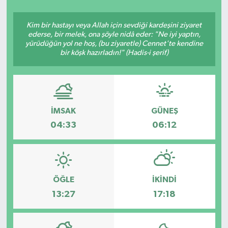
Siyasetçi
Kim bir hastayı veya Allah için sevdiği kardeşini ziyaret
ederse, bir melek, ona şöyle nidâ eder: "Ne iyi yaptın,
Spor
yürüdüğün yol ne hoş, (bu ziyaretle) Cennet'te kendine
bir köşk hazırladın!" (Hadis-i şerif)
Tebrik
Türkiye
İMSAK
GÜNEŞ
04:33
06:12
ÖĞLE
İKINDI
13:27
17:18