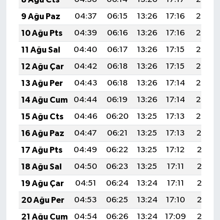
9 Ağu Paz
04:37
06:15
13:26
17:16
20:28
10 Ağu Pts
04:39
06:16
13:26
17:16
20:27
11 Ağu Sal
04:40
06:17
13:26
17:15
20:26
12 Ağu Çar
04:42
06:18
13:26
17:15
20:24
13 Ağu Per
04:43
06:18
13:26
17:14
20:23
14 Ağu Cum
04:44
06:19
13:26
17:14
20:22
15 Ağu Cts
04:46
06:20
13:25
17:13
20:20
16 Ağu Paz
04:47
06:21
13:25
17:13
20:19
17 Ağu Pts
04:49
06:22
13:25
17:12
20:18
18 Ağu Sal
04:50
06:23
13:25
17:11
20:16
19 Ağu Çar
04:51
06:24
13:24
17:11
20:15
20 Ağu Per
04:53
06:25
13:24
17:10
20:13
21 Ağu Cum
04:54
06:26
13:24
17:09
20:12