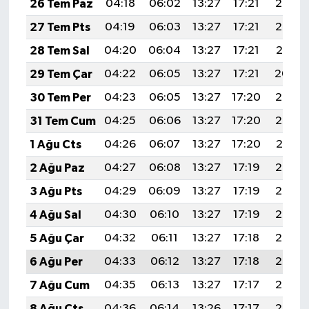
26 Tem Paz
04:18
06:02
13:27
17:21
20:43
27 Tem Pts
04:19
06:03
13:27
17:21
20:42
28 Tem Sal
04:20
06:04
13:27
17:21
20:41
29 Tem Çar
04:22
06:05
13:27
17:21
20:40
30 Tem Per
04:23
06:05
13:27
17:20
20:39
31 Tem Cum
04:25
06:06
13:27
17:20
20:38
1 Ağu Cts
04:26
06:07
13:27
17:20
20:37
2 Ağu Paz
04:27
06:08
13:27
17:19
20:36
3 Ağu Pts
04:29
06:09
13:27
17:19
20:35
4 Ağu Sal
04:30
06:10
13:27
17:19
20:34
5 Ağu Çar
04:32
06:11
13:27
17:18
20:33
6 Ağu Per
04:33
06:12
13:27
17:18
20:32
7 Ağu Cum
04:35
06:13
13:27
17:17
20:30
8 Ağu Cts
04:36
06:14
13:26
17:17
20:29