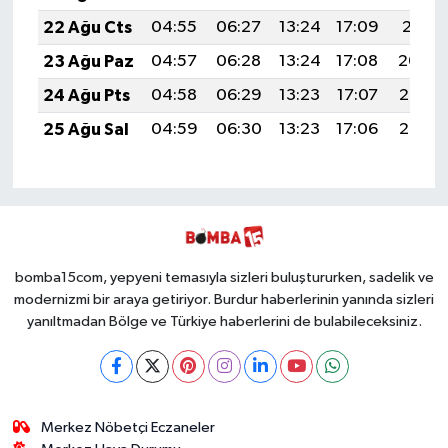
22 Ağu Cts
04:55
06:27
13:24
17:09
20:11
23 Ağu Paz
04:57
06:28
13:24
17:08
20:09
24 Ağu Pts
04:58
06:29
13:23
17:07
20:08
25 Ağu Sal
04:59
06:30
13:23
17:06
20:06
bomba15com, yepyeni temasıyla sizleri buluştururken, sadelik ve
modernizmi bir araya getiriyor. Burdur haberlerinin yanında sizleri
yanıltmadan Bölge ve Türkiye haberlerini de bulabileceksiniz.
Merkez Nöbetçi Eczaneler