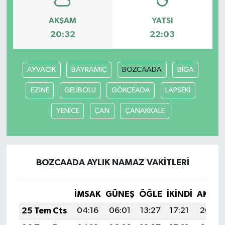
AKŞAM
YATSI
20:32
22:03
AYVACIK
BAYRAMİÇ
BOZCAADA
BİGA
EZİNE
GELİBOLU
GÖKÇEADA
LAPSEKİ
YENİCE
ÇAN
ÇANAKKALE
BOZCAADA AYLIK NAMAZ VAKITLERI
İMSAK
GÜNEŞ
ÖĞLE
İKINDI
AKŞA
25 Tem Cts
04:16
06:01
13:27
17:21
20:44