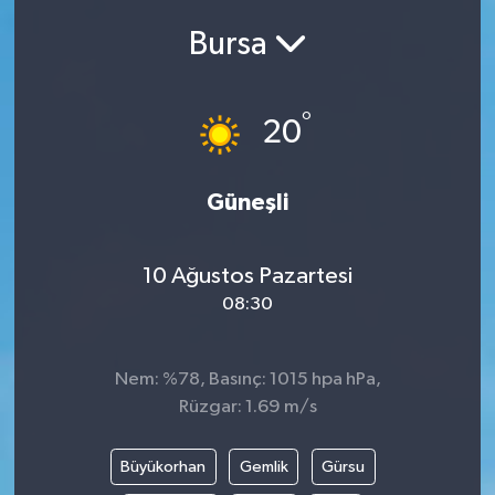
Bursa
Siyasetçi
Spor
°
20
Tebrik
Güneşli
Türkiye
10 Ağustos Pazartesi
08:30
Nem: %78, Basınç: 1015 hpa hPa,
Rüzgar: 1.69 m/s
Büyükorhan
Gemlik
Gürsu