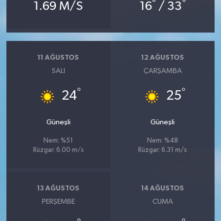
°
°
1.69 M/S
16
/ 33
11 AĞUSTOS
12 AĞUSTOS
SALI
ÇARŞAMBA
°
°
24
25
Güneşli
Güneşli
Nem: %51
Nem: %48
Rüzgar: 6.00 m/s
Rüzgar: 6.31 m/s
13 AĞUSTOS
14 AĞUSTOS
PERŞEMBE
CUMA