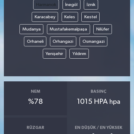
Harmancık
İnegöl
İznik
Karacabey
Keles
Kestel
Mudanya
Mustafakemalpaşa
Nilüfer
Orhaneli
Orhangazi
Osmangazi
Yenişehir
Yıldırım
NEM
BASINÇ
%78
1015 HPA
hpa
RÜZGAR
EN DÜŞÜK / EN YÜKSEK