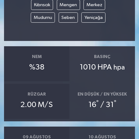
Kıbrıscık
Mengen
Merkez
Mudurnu
Seben
Yeniçağa
NEM
BASINÇ
%38
1010 HPA
hpa
RÜZGAR
EN DÜŞÜK / EN YÜKSEK
°
°
2.00 M/S
16
/ 31
09 AĞUSTOS
10 AĞUSTOS