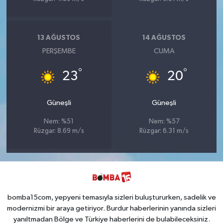
13 AĞUSTOS
14 AĞUSTOS
PERŞEMBE
CUMA
°
°
23
20
Güneşli
Güneşli
Nem: %51
Nem: %57
Rüzgar: 8.69 m/s
Rüzgar: 6.31 m/s
bomba15com, yepyeni temasıyla sizleri buluştururken, sadelik ve
modernizmi bir araya getiriyor. Burdur haberlerinin yanında sizleri
yanıltmadan Bölge ve Türkiye haberlerini de bulabileceksiniz.