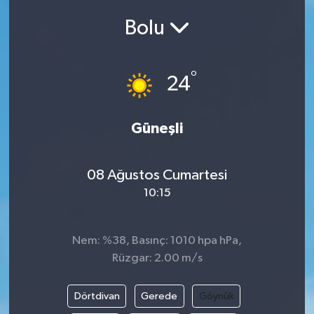
Bolu
Siyasetçi
Spor
°
24
Tebrik
Güneşli
Türkiye
08 Ağustos Cumartesi
10:15
Nem: %38, Basınç: 1010 hpa hPa,
Rüzgar: 2.00 m/s
Dörtdivan
Gerede
Göynük