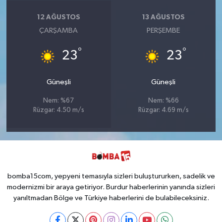
12 AĞUSTOS
13 AĞUSTOS
ÇARŞAMBA
PERŞEMBE
°
°
23
23
Güneşli
Güneşli
Nem: %67
Nem: %66
Rüzgar: 4.50 m/s
Rüzgar: 4.69 m/s
bomba15com, yepyeni temasıyla sizleri buluştururken, sadelik ve
modernizmi bir araya getiriyor. Burdur haberlerinin yanında sizleri
yanıltmadan Bölge ve Türkiye haberlerini de bulabileceksiniz.