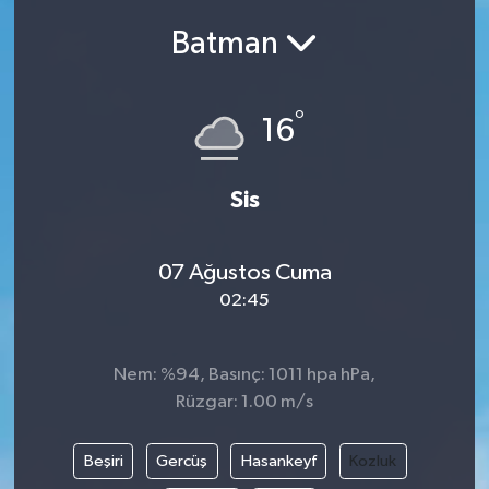
Batman
Siyasetçi
Spor
°
16
Tebrik
Sis
Türkiye
07 Ağustos Cuma
02:45
Nem: %94, Basınç: 1011 hpa hPa,
Rüzgar: 1.00 m/s
Beşiri
Gercüş
Hasankeyf
Kozluk