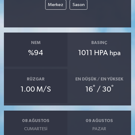
Merkez
Sason
NEM
BASINÇ
%94
1011 HPA
hpa
RÜZGAR
EN DÜŞÜK / EN YÜKSEK
°
°
1.00 M/S
16
/ 30
08 AĞUSTOS
09 AĞUSTOS
CUMARTESI
PAZAR