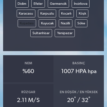
Didim
Efeler
Germencik
İncirliova
Karacasu
Karpuzlu
Koçarlı
Köşk
Kuşadası
Kuyucak
Nazilli
Söke
Sultanhisar
Yenipazar
NEM
BASINÇ
%60
1007 HPA
hpa
RÜZGAR
EN DÜŞÜK / EN YÜKSEK
°
°
2.11 M/S
20
/ 32