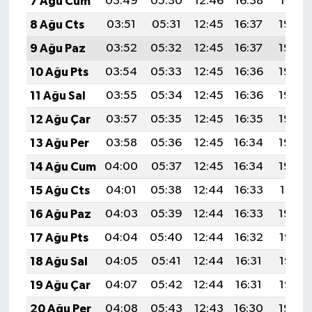
7 Ağu Cum
03:49
05:30
12:46
16:38
19:51
8 Ağu Cts
03:51
05:31
12:45
16:37
19:50
9 Ağu Paz
03:52
05:32
12:45
16:37
19:49
10 Ağu Pts
03:54
05:33
12:45
16:36
19:48
11 Ağu Sal
03:55
05:34
12:45
16:36
19:46
12 Ağu Çar
03:57
05:35
12:45
16:35
19:45
13 Ağu Per
03:58
05:36
12:45
16:34
19:44
14 Ağu Cum
04:00
05:37
12:45
16:34
19:42
15 Ağu Cts
04:01
05:38
12:44
16:33
19:41
16 Ağu Paz
04:03
05:39
12:44
16:33
19:40
17 Ağu Pts
04:04
05:40
12:44
16:32
19:38
18 Ağu Sal
04:05
05:41
12:44
16:31
19:37
19 Ağu Çar
04:07
05:42
12:44
16:31
19:35
20 Ağu Per
04:08
05:43
12:43
16:30
19:34