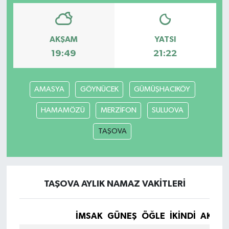
AKŞAM
YATSI
19:49
21:22
AMASYA
GÖYNÜCEK
GÜMÜŞHACIKÖY
HAMAMÖZÜ
MERZİFON
SULUOVA
TAŞOVA
TAŞOVA AYLIK NAMAZ VAKITLERI
İMSAK
GÜNEŞ
ÖĞLE
İKINDI
AKŞA