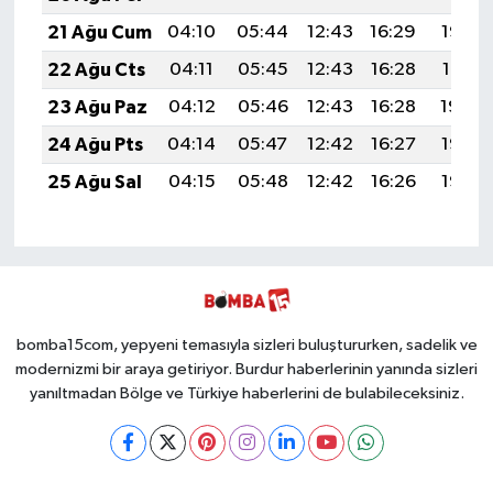
21 Ağu Cum
04:10
05:44
12:43
16:29
19:33
22 Ağu Cts
04:11
05:45
12:43
16:28
19:31
23 Ağu Paz
04:12
05:46
12:43
16:28
19:30
24 Ağu Pts
04:14
05:47
12:42
16:27
19:28
25 Ağu Sal
04:15
05:48
12:42
16:26
19:26
bomba15com, yepyeni temasıyla sizleri buluştururken, sadelik ve
modernizmi bir araya getiriyor. Burdur haberlerinin yanında sizleri
yanıltmadan Bölge ve Türkiye haberlerini de bulabileceksiniz.