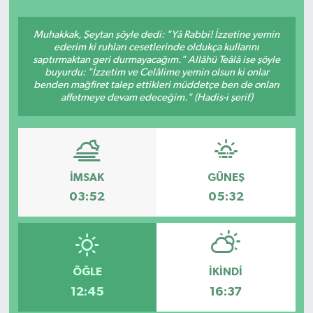
Siyasetçi
Muhakkak, Şeytan şöyle dedi: "Yâ Rabbi! İzzetine yemin
ederim ki ruhları cesetlerinde oldukça kullarını
Spor
saptırmaktan geri durmayacağım." Allâhü Teâlâ ise şöyle
buyurdu: "İzzetim ve Celâlime yemin olsun ki onlar
benden mağfiret talep ettikleri müddetçe ben de onları
Tebrik
affetmeye devam edeceğim." (Hadis-i şerif)
Türkiye
İMSAK
GÜNEŞ
03:52
05:32
ÖĞLE
İKINDI
12:45
16:37