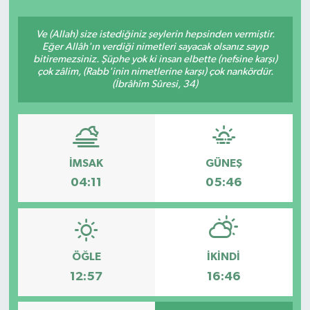
Siyasetçi
Ve (Allah) size istediğiniz şeylerin hepsinden vermiştir.
Eğer Allâh'ın verdiği nimetleri sayacak olsanız sayıp
Spor
bitiremezsiniz. Şüphe yok ki insan elbette (nefsine karşı)
çok zâlim, (Rabb'inin nimetlerine karşı) çok nankördür.
(İbrâhîm Sûresi, 34)
Tebrik
Türkiye
İMSAK
GÜNEŞ
04:11
05:46
ÖĞLE
İKINDI
12:57
16:46