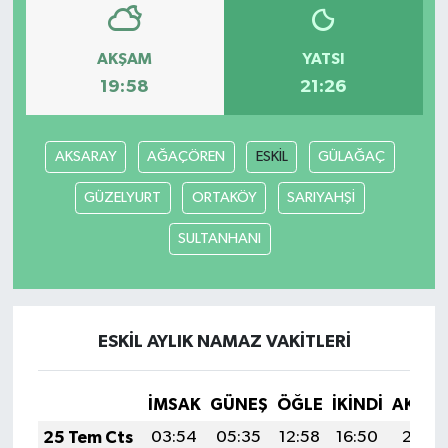
AKŞAM
YATSI
19:58
21:26
AKSARAY
AĞAÇÖREN
ESKİL
GÜLAĞAÇ
GÜZELYURT
ORTAKÖY
SARIYAHŞİ
SULTANHANI
ESKİL AYLIK NAMAZ VAKITLERI
İMSAK
GÜNEŞ
ÖĞLE
İKINDI
AKŞA
25 Tem Cts
03:54
05:35
12:58
16:50
20:11