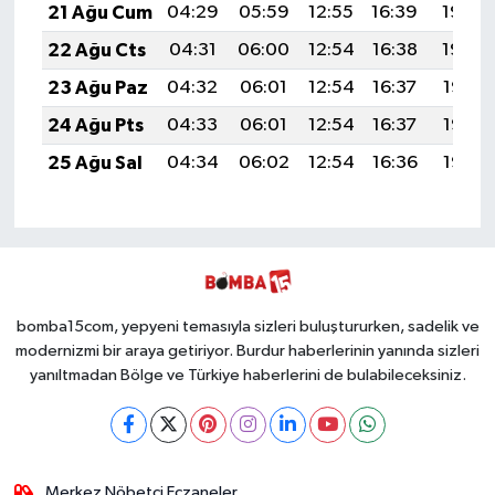
21 Ağu Cum
04:29
05:59
12:55
16:39
19:40
22 Ağu Cts
04:31
06:00
12:54
16:38
19:39
23 Ağu Paz
04:32
06:01
12:54
16:37
19:38
24 Ağu Pts
04:33
06:01
12:54
16:37
19:36
25 Ağu Sal
04:34
06:02
12:54
16:36
19:35
bomba15com, yepyeni temasıyla sizleri buluştururken, sadelik ve
modernizmi bir araya getiriyor. Burdur haberlerinin yanında sizleri
yanıltmadan Bölge ve Türkiye haberlerini de bulabileceksiniz.
Merkez Nöbetçi Eczaneler