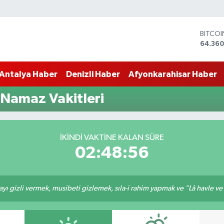
BITCO
64.360
DOLA
47,70
Antalya Haber
Denizli Haber
Afyonkarahisar Haber
EURO
55,02
STERLİ
 Namaz Vakitleri
64,189
GRAM 
6574.8
BİST10
İKINDI VAKTINE KALAN SÜRE
13.887
02:48:55
ı gizli vermek, musibeti gizlemek, sıla-i rahim yapmak ve "Lâ havle ve lâ