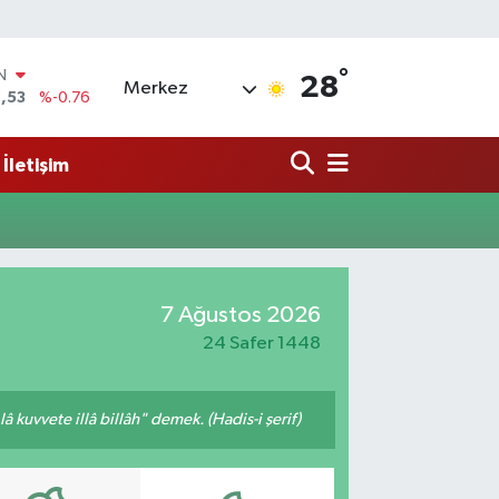
°
IN
28
Merkez
,53
%-0.76
R
69
%0.17
İletişim
65
%0.01
N
7
%0.02
ALTIN
1
%1.44
0
7 Ağustos 2026
%64
24 Safer 1448
 kuvvete illâ billâh" demek. (Hadis-i şerif)