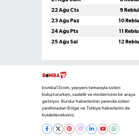
22 Ağu Cts
9 Rebiu
23 Ağu Paz
10 Rebi
24 Ağu Pts
11 Rebi
25 Ağu Sal
12 Rebi
bomba15com, yepyeni temasıyla sizleri
buluştururken, sadelik ve modernizmi bir araya
getiriyor. Burdur haberlerinin yanında sizleri
yanıltmadan Bölge ve Türkiye haberlerini de
bulabileceksiniz.