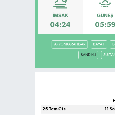
Siyasetçi
İMSAK
GÜNEŞ
Spor
04:24
05:5
Tebrik
AFYONKARAHİSAR
BAYAT
B
Türkiye
SANDIKLI
SULTA
25 Tem Cts
11 S