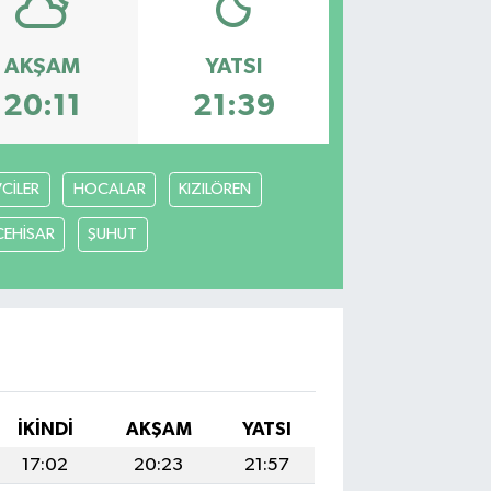
AKŞAM
YATSI
20:11
21:39
VCİLER
HOCALAR
KIZILÖREN
CEHİSAR
ŞUHUT
I
İKINDI
AKŞAM
YATSI
17:02
20:23
21:57