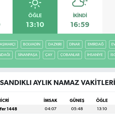
ÖĞLE
İKINDI
9
13:10
16:59
AŞMAKÇI
BOLVADİN
DAZKIRI
DİNAR
EMİRDAĞ
E
NDAĞI
SİNANPAŞA
ÇAY
ÇOBANLAR
İHSANİYE
İS
SANDIKLI AYLIK NAMAZ VAKITLER
HİCRİ
İMSAK
GÜNEŞ
ÖĞLE
afer 1448
04:07
05:48
13:10